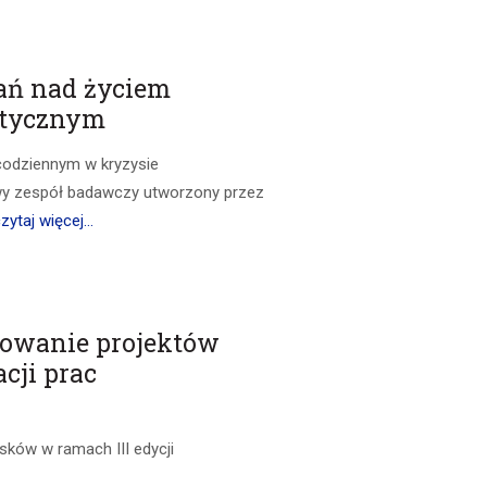
dań nad życiem
etycznym
codziennym w kryzysie
y zespół badawczy utworzony przez
zytaj więcej...
nsowanie projektów
cji prac
ków w ramach III edycji