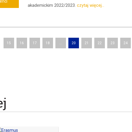
enci
akademickim 2022/2023.
czytaj więcej...
15
16
17
18
...
20
21
22
23
24
ej