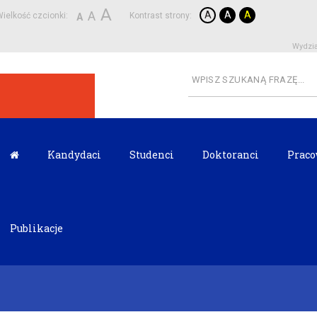
A
A
A
A
A
ielkość czcionki:
Kontrast strony:
A
Wydzia
Kandydaci
Studenci
Doktoranci
Praco
Publikacje