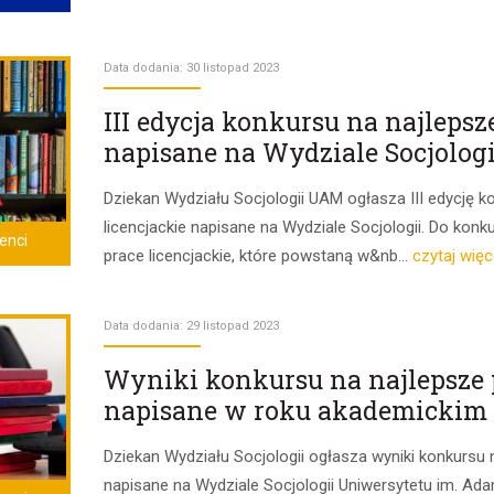
Data dodania: 30 listopad 2023
III edycja konkursu na najlepsz
napisane na Wydziale Socjologi
Dziekan Wydziału Socjologii UAM ogłasza III edycję k
licencjackie napisane na Wydziale Socjologii. Do ko
enci
prace licencjackie, które powstaną w&nb...
czytaj więce
Data dodania: 29 listopad 2023
Wyniki konkursu na najlepsze p
napisane w roku akademickim 
Dziekan Wydziału Socjologii ogłasza wyniki konkursu n
napisane na Wydziale Socjologii Uniwersytetu im. A