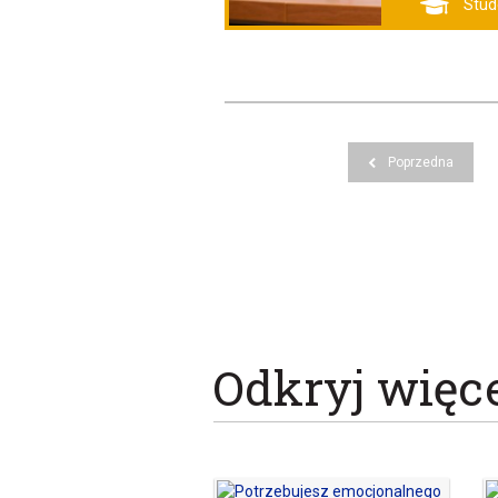
Stud
Poprzedna
Odkryj więc