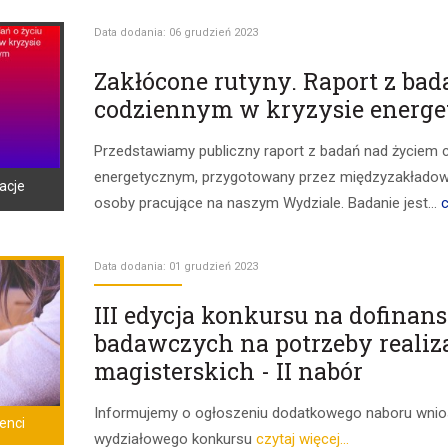
Data dodania: 06 grudzień 2023
Zakłócone rutyny. Raport z ba
codziennym w kryzysie energ
Przedstawiamy publiczny raport z badań nad życiem 
energetycznym, przygotowany przez międzyzakładow
acje
osoby pracujące na naszym Wydziale. Badanie jest...
c
Data dodania: 01 grudzień 2023
III edycja konkursu na dofina
badawczych na potrzeby realiza
magisterskich - II nabór
Informujemy o ogłoszeniu dodatkowego naboru wnios
enci
wydziałowego konkursu
czytaj więcej...