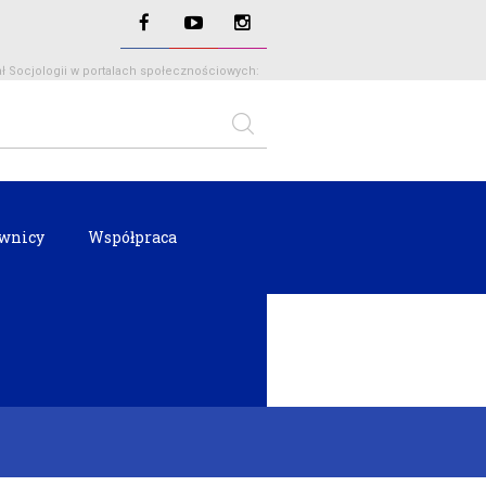
ł Socjologii w portalach społecznościowych:
wnicy
Współpraca