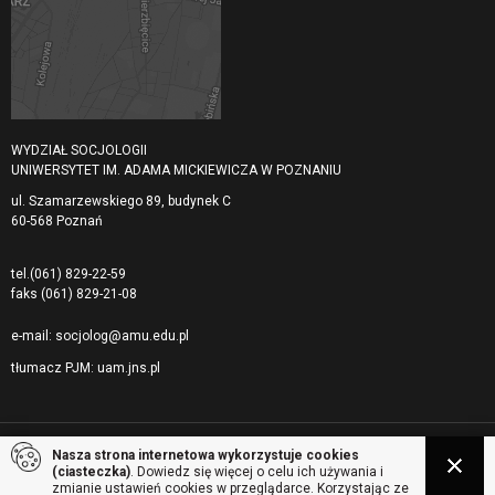
WYDZIAŁ SOCJOLOGII
UNIWERSYTET IM. ADAMA MICKIEWICZA W POZNANIU
ul. Szamarzewskiego 89, budynek C
60-568 Poznań
tel.
(061) 829-22-59
faks
(061) 829-21-08
e-mail:
socjolog@amu.edu.pl
tłumacz PJM:
uam.jns.pl
Nasza strona internetowa wykorzystuje cookies
© 2026 Uniwersytet Adama Mickiewicza, Wydział Socjologii. Wszelkie prawa
(ciasteczka)
. Dowiedz się więcej o celu ich używania i
zastrzeżone
zmianie ustawień cookies w przeglądarce. Korzystając ze