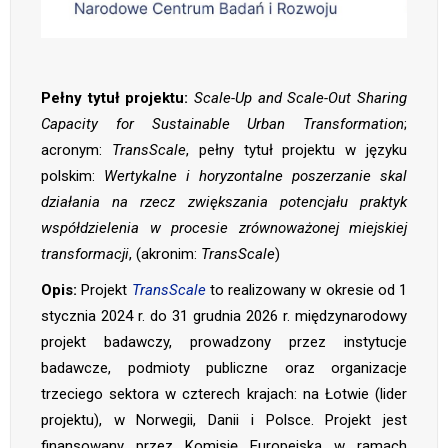
Pełny tytuł projektu:
Scale-Up and Scale-Out Sharing
Capacity for Sustainable Urban Transformation
;
acronym:
TransScale
, pełny tytuł projektu w języku
polskim:
Wertykalne i horyzontalne poszerzanie skal
działania na rzecz zwiększania potencjału praktyk
współdzielenia w procesie zrównoważonej miejskiej
transformacji
, (akronim:
TransScale
)
Opis:
Projekt
TransScale
to realizowany w okresie od 1
stycznia 2024 r. do 31 grudnia 2026 r. międzynarodowy
projekt badawczy, prowadzony przez instytucje
badawcze, podmioty publiczne oraz organizacje
trzeciego sektora w czterech krajach: na Łotwie (lider
projektu), w Norwegii, Danii i Polsce. Projekt jest
finansowany przez Komisję Europejską w ramach