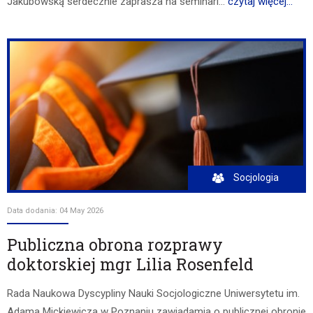
Jakubowską serdecznie zaprasza na seminari...
czytaj więcej...
Socjologia
Data dodania: 04 May 2026
Publiczna obrona rozprawy
doktorskiej mgr Lilia Rosenfeld
Rada Naukowa Dyscypliny Nauki Socjologiczne Uniwersytetu im.
Adama Mickiewicza w Poznaniu zawiadamia o publicznej obronie