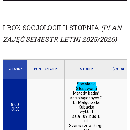
I ROK SOCJOLOGII II STOPNIA
(PLAN
ZAJĘĆ SEMESTR LETNI 2025/2026)
GODZINY
PONIEDZIAŁEK
WTOREK
ŚRODA
Socjologia
Stosowana
Metody badań
socjologicznych 2
Dr Małgorzata
8.00
Kubacka
-9:30
wykład
sala 109, bud. D
ul.
Szamarzewskiego