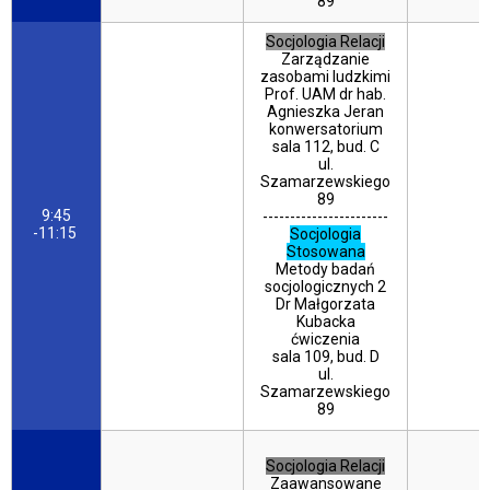
89
Socjologia Relacji
Zarządzanie
zasobami ludzkimi
Prof. UAM dr hab.
Agnieszka Jeran
konwersatorium
sala 112, bud. C
ul.
Szamarzewskiego
89
9:45
-----------------------
-11:15
Socjologia
Stosowana
Metody badań
socjologicznych 2
Dr Małgorzata
Kubacka
ćwiczenia
sala 109, bud. D
ul.
Szamarzewskiego
89
Socjologia Relacji
Zaawansowane