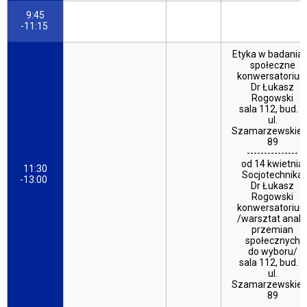
9:45
-11:15
Etyka w badania
społeczne
konwersatoriu
Dr Łukasz
Rogowski
sala 112, bud. C
ul.
Szamarzewskie
89
---------------
od 14 kwietnia
11:30
Socjotechnika
-13:00
Dr Łukasz
Rogowski
konwersatoriu
/warsztat anali
przemian
społecznych
do wyboru/
sala 112, bud. C
ul.
Szamarzewskie
89