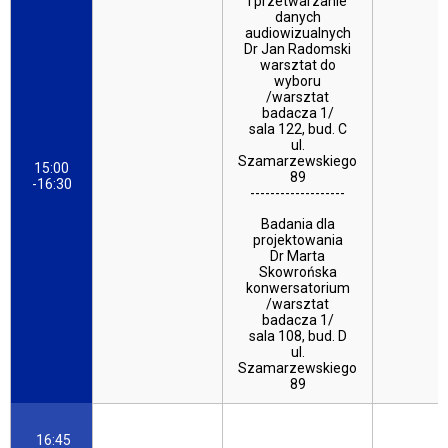
i przetwarzanie
danych
audiowizualnych
Dr Jan Radomski
warsztat do
wyboru
/warsztat
badacza 1/
sala 122, bud. C
ul.
Szamarzewskiego
15:00
89
-16:30
-------------------
Badania dla
projektowania
Dr Marta
Skowrońska
konwersatorium
/warsztat
badacza 1/
sala 108, bud. D
ul.
Szamarzewskiego
89
16:45