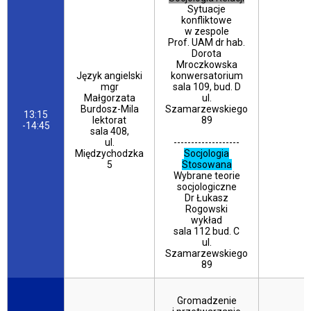
Sytuacje
konfliktowe
w zespole
Prof. UAM dr hab.
Dorota
Mroczkowska
Język angielski
konwersatorium
mgr
sala 109, bud. D
Małgorzata
ul.
Burdosz-Mila
Szamarzewskiego
13:15
lektorat
89
-14:45
sala 408,
ul.
-------------------
Międzychodzka
Socjologia
5
Stosowana
Wybrane teorie
socjologiczne
Dr Łukasz
Rogowski
wykład
sala 112 bud. C
ul.
Szamarzewskiego
89
Gromadzenie