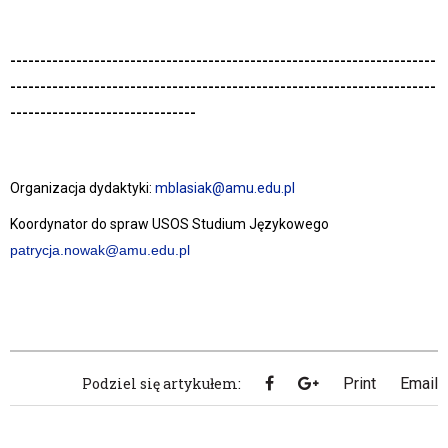
-----------------------------------------------------------------------
-----------------------------------------------------------------------
-------------------------------
Organizacja dydaktyki:
mblasiak@amu.edu.pl
K
oordynator do spraw USOS Studium Językowego
patrycja.nowak@amu.edu.pl
Podziel się artykułem:
Print
Email