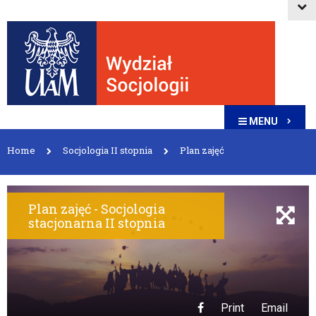
MENU
Home
Socjologia II stopnia
Plan zajęć
Plan zajęć - Socjologia
stacjonarna II stopnia
Print
Email