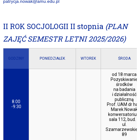
patrycja.nowak@amu.edu.pl
II ROK SOCJOLOGII II stopnia
(PLAN
ZAJĘĆ SEMESTR LETNI 2025/2026)
GODZINY
PONIEDZIAŁEK
WTOREK
ŚRODA
od 18 marca
Pozyskiwanie
środków
na badania
i działalność
publiczną
8.00
Prof. UAM dr hab
-9:30
Marek Nowak
konwersatoriu
sala 112, bud. C
ul.
Szamarzewskie
89