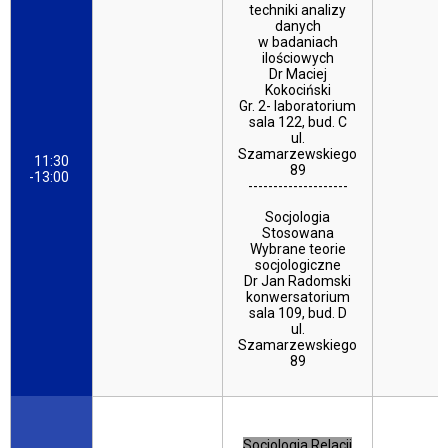
techniki analizy
danych
w badaniach
ilościowych
Dr Maciej
Kokociński
Gr. 2- laboratorium
sala 122, bud. C
ul.
Szamarzewskiego
11:30
89
-13:00
--------------------
Socjologia
Stosowana
Wybrane teorie
socjologiczne
Dr Jan Radomski
konwersatorium
sala 109, bud. D
ul.
Szamarzewskiego
89
Socjologia Relacji