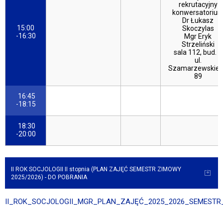
rekrutacyjny
konwersatoriu
Dr Łukasz
15:00
Skoczylas
-16:30
Mgr Eryk
Strzeliński
sala 112, bud. C
ul.
Szamarzewskie
89
16:45
-18:15
18:30
-20:00
II ROK SOCJOLOGII II stopnia (PLAN ZAJĘĆ SEMESTR ZIMOWY
2025/2026) - DO POBRANIA
II_ROK_SOCJOLOGII_MGR_PLAN_ZAJĘĆ_2025_2026_SEMESTR