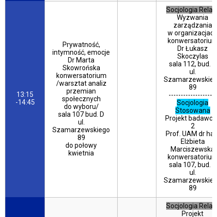
Socjologia Relacj
Wyzwania
zarządzania
w organizacjac
konwersatoriu
Prywatność,
Dr Łukasz
intymność, emocje
Skoczylas
Dr Marta
sala 112, bud. C
Skowrońska
ul.
konwersatorium
Szamarzewskie
/warsztat analiz
89
przemian
13:15
--------------------
społecznych
-14:45
Socjologia
do wyboru/
Stosowana
sala 107 bud. D
Projekt badawcz
ul.
2
Szamarzewskiego
Prof. UAM dr hab
89
Elżbieta
do połowy
Marciszewska
kwietnia
konwersatoriu
sala 107, bud. D
ul.
Szamarzewskie
89
Socjologia Relacj
Projekt