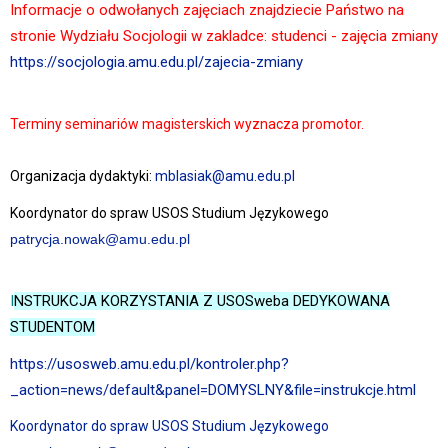
Informacje o odwołanych zajęciach znajdziecie Państwo na
stronie Wydziału Socjologii w zakladce: studenci - zajęcia zmiany
https://socjologia.amu.edu.pl/zajecia-zmiany
Terminy seminariów magisterskich wyznacza promotor.
Organizacja dydaktyki:
mblasiak@amu.edu.pl
K
oordynator do spraw USOS Studium Językowego
patrycja.nowak@amu.edu.pl
I
NSTRUKCJA KORZYSTANIA Z USOSweba DEDYKOWANA
STUDENTOM
https://usosweb.amu.edu.pl/kontroler.php?
_action=news/default&panel=DOMYSLNY&file=instrukcje.html
K
oordynator do spraw USOS Studium Językowego