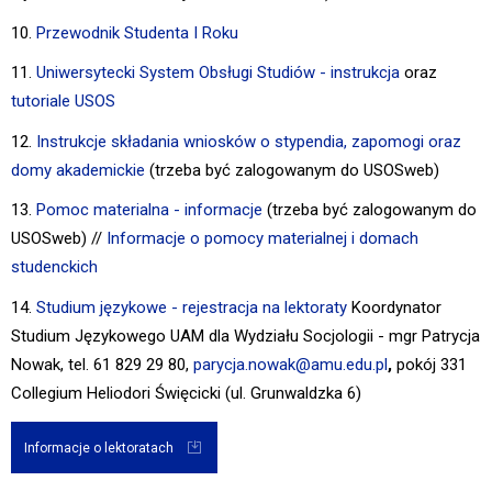
10.
Przewodnik Studenta I Roku
11.
Uniwersytecki System Obsługi Studiów - instrukcja
oraz
tutoriale USOS
12.
Instrukcje składania wniosków o stypendia, zapomogi oraz
domy akademickie
(trzeba być zalogowanym do USOSweb)
13.
Pomoc materialna - informacje
(trzeba być zalogowanym do
USOSweb) //
Informacje o pomocy materialnej i domach
studenckich
14.
Studium językowe - rejestracja na lektoraty
Koordynator
Studium Językowego UAM dla Wydziału Socjologii - mgr Patrycja
Nowak, tel. 61 829 29 80,
parycja.nowak@amu.edu.pl
,
pokój 331
Collegium Heliodori Święcicki (ul. Grunwaldzka 6)
Informacje o lektoratach