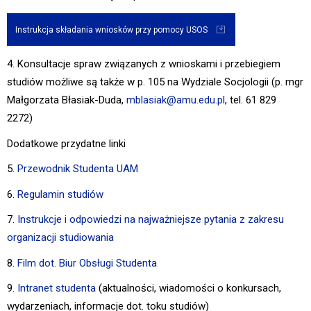
Instrukcja składania wniosków przy pomocy USOS
4. Konsultacje spraw związanych z wnioskami i przebiegiem
studiów możliwe są także w p. 105 na Wydziale Socjologii (p. mgr
Małgorzata Błasiak-Duda,
mblasiak@amu.edu.pl
, tel. 61 829
2272)
Dodatkowe przydatne linki
5.
Przewodnik Studenta UAM
6.
Regulamin studiów
7.
Instrukcje i odpowiedzi na najważniejsze pytania z zakresu
organizacji studiowania
8.
Film dot. Biur Obsługi Studenta
9.
Intranet studenta
(aktualności, wiadomości o konkursach,
wydarzeniach, informacje dot. toku studiów)