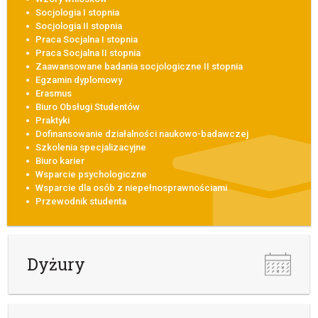
Socjologia I stopnia
Socjologia II stopnia
Praca Socjalna I stopnia
Praca Socjalna II stopnia
Zaawansowane badania socjologiczne II stopnia
Egzamin dyplomowy
Erasmus
Biuro Obsługi Studentów
Praktyki
Dofinansowanie działalności naukowo-badawczej
Szkolenia specjalizacyjne
Biuro karier
Wsparcie psychologiczne
Wsparcie dla osób z niepełnosprawnościami
Przewodnik studenta
Dyżury