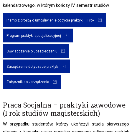
kalendarzowego, w którym kończy IV semestr studiów.
Pismo z prośbą o umożliwienie odbycia praktyk – II rok
Program praktyki specjalizacyjnej
Oświadczenie o ubezpieczeniu
Zarządzenie dotyczące praktyk
Załącznik do zarządzenia
Praca Socjalna – praktyki zawodowe
(I rok studiów magisterskich)
W przypadku studentów, którzy ukończyli studia pierwszego
stopnia z kierunku praca socjalna miejscem odbywania praktyk