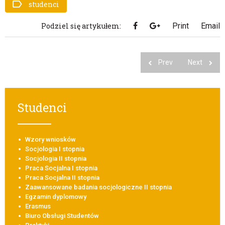
studenci
Podziel się artykułem:
Print
Email
Prev
Next
Studenci
Wzory wniosków
Socjologia I stopnia
Socjologia II stopnia
Praca Socjalna I stopnia
Praca Socjalna II stopnia
Zaawansowane badania socjologiczne II stopnia
Egzamin dyplomowy
Erasmus
Biuro Obsługi Studentów