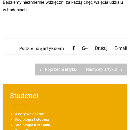
Będziemy niezmiernie wdzięczni za każdą chęć wzięcia udziału
w badaniach.
Podziel się artykułem:
Drukuj
E-mail
Poprzedni artykuł
Następny artykuł
Studenci
Wzory wniosków
Socjologia I stopnia
Socjologia II stopnia