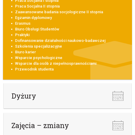
Praca Socjalna I stopnia
Praca Socjalna II stopnia
Zaawansowane badania socjologiczne II stopnia
Egzamin dyplomowy
Erasmus
Biuro Obsługi Studentów
Praktyki
Dofinansowanie działalności naukowo-badawczej
Szkolenia specjalizacyjne
Biuro karier
Wsparcie psychologiczne
Wsparcie dla osób z niepełnosprawnościami
Przewodnik studenta
Dyżury
Zajęcia – zmiany