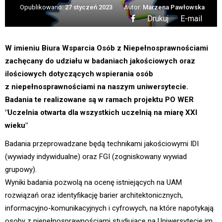
Opublikowano:
27 styczeń 2023
Autor:
Marzena Pawłowska
Drukuj
E-mail
W imieniu Biura Wsparcia Osób z Niepełnosprawnościami
zachęcany do udziału w badaniach jakościowych oraz
ilościowych dotyczących wspierania osób
z niepełnosprawnościami na naszym uniwersytecie.
Badania te realizowane są w ramach projektu PO WER
"Uczelnia otwarta dla wszystkich uczelnią na miarę XXI
wieku"
Badania przeprowadzane będą technikami jakościowymi IDI
(wywiady indywidualne) oraz FGI (zogniskowany wywiad
grupowy).
Wyniki badania pozwolą na ocenę istniejących na UAM
rozwiązań oraz identyfikację barier architektonicznych,
informacyjno-komunikacyjnych i cyfrowych, na które napotykają
osoby z niepełnosprawnościami studiujące na Uniwersytecie im.