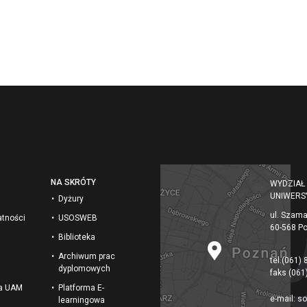
NA SKRÓTY
WYDZIAŁ
UNIWERS
Dyżury
ul. Szam
atności
USOSWEB
60-568 P
Biblioteka
Archiwum prac
tel.
(061) 
dyplomowych
faks
(061
na UAM
Platforma E-
e-mail:
so
learningowa