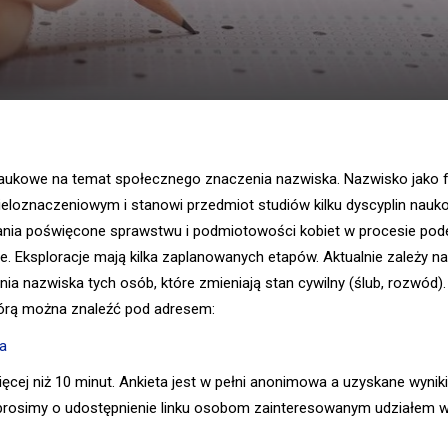
ukowe na temat społecznego znaczenia nazwiska. Nazwisko jako fak
oznaczeniowym i stanowi przedmiot studiów kilku dyscyplin nauko
dania poświęcone sprawstwu i podmiotowości kobiet w procesie po
ie. Eksploracje mają kilka zaplanowanych etapów. Aktualnie zależy n
ia nazwiska tych osób, które zmieniają stan cywilny (ślub, rozwó
którą można znaleźć pod adresem:
ka
ięcej niż 10 minut. Ankieta jest w pełni anonimowa a uzyskane wyni
prosimy o udostępnienie linku osobom zainteresowanym udziałem w