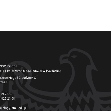
 SOCJOLOGII
YTET IM. ADAMA MICKIEWICZA W POZNANIU
arzewskiego 89, budynek C
oznań
829-22-59
) 829-21-08
cjolog@amu.edu.pl