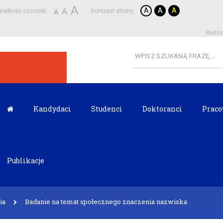
A
A
A
A
A
ielkość czcionki:
Kontrast strony:
A
Wydzia
Kandydaci
Studenci
Doktoranci
Praco
Publikacje
ia
Badanie na temat społecznego znaczenia nazwiska