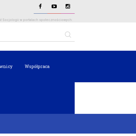
ł Socjologii w portalach społecznościowych:
wnicy
Współpraca