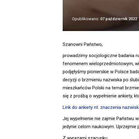
Opublikowano:
07 październik 2022
Szanowni Państwo,
prowadzimy socjologiczne badania na
fenomenem wieloprzedmiotowym, wiel
podjęłyśmy pionierskie w Polsce ba
decyzji o brzmieniu nazwiska po ślub
mieszkańców Polski na temat brzmien
się z prośbą o wypełnienie ankiety, 
Link do ankiety nt. znaczenia nazwis
Jej wypełnienie nie zajmie Państwu w
jedynie celom naukowym. Uprzejmie 
Z wyrazami szacunku,