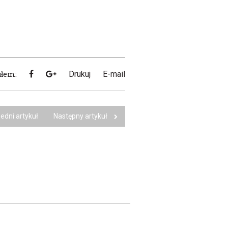
ułem:
Drukuj
E-mail
edni artykuł
Następny artykuł