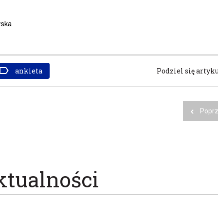
wska
ankieta
Podziel się artyk
Poprz
ktualności