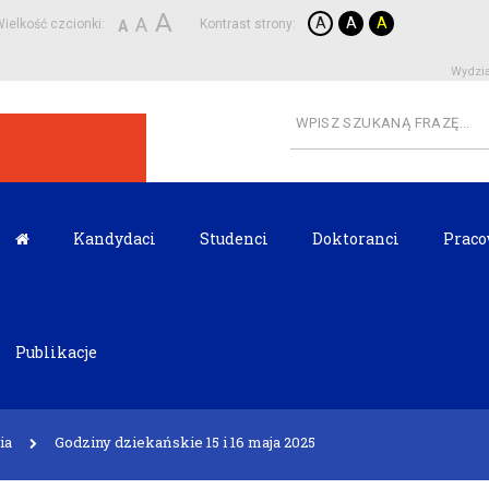
A
A
A
A
A
ielkość czcionki:
Kontrast strony:
A
Wydzia
Kandydaci
Studenci
Doktoranci
Praco
Publikacje
ia
Godziny dziekańskie 15 i 16 maja 2025