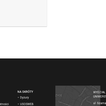
NA SKRÓTY
WYDZIAŁ
UNIWERS
Dyżury
ul. Szam
atności
USOSWEB