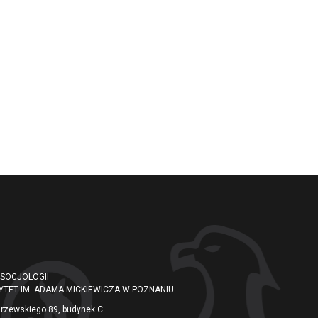
 SOCJOLOGII
YTET IM. ADAMA MICKIEWICZA W POZNANIU
arzewskiego 89, budynek C