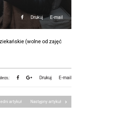
Drukuj
E-mail
ziekańskie (wolne od zajęć
ułem:
Drukuj
E-mail
edni artykuł
Następny artykuł