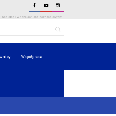
ł Socjologii w portalach społecznościowych:
wnicy
Współpraca