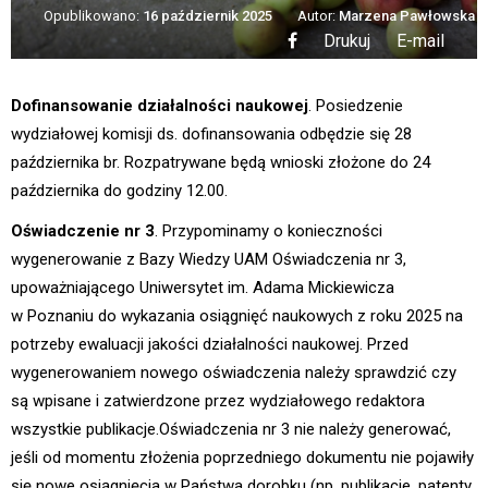
Opublikowano:
16 październik 2025
Autor:
Marzena Pawłowska
Drukuj
E-mail
Dofinansowanie działalności naukowej
. Posiedzenie
wydziałowej komisji ds. dofinansowania odbędzie się 28
października br. Rozpatrywane będą wnioski złożone do 24
października do godziny 12.00.
Oświadczenie nr 3
. Przypominamy o konieczności
wygenerowanie z Bazy Wiedzy UAM Oświadczenia nr 3,
upoważniającego Uniwersytet im. Adama Mickiewicza
w Poznaniu do wykazania osiągnięć naukowych z roku 2025 na
potrzeby ewaluacji jakości działalności naukowej. Przed
wygenerowaniem nowego oświadczenia należy sprawdzić czy
są wpisane i zatwierdzone przez wydziałowego redaktora
wszystkie publikacje.Oświadczenia nr 3 nie należy generować,
jeśli od momentu złożenia poprzedniego dokumentu nie pojawiły
się nowe osiągnięcia w Państwa dorobku (np. publikacje, patenty,