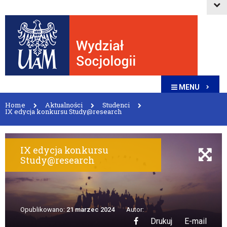
MENU
Home
Aktualności
Studenci
IX edycja konkursu Study@research
IX edycja konkursu
Study@research
Opublikowano:
21 marzec 2024
Autor:
Drukuj
E-mail