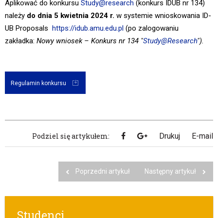
Aplikować do konkursu
Study@research
(konkurs IDUB nr 134)
należy
do dnia 5 kwietnia 2024 r.
w systemie wnioskowania ID-
UB Proposals
https://idub.amu.edu.pl
(po zalogowaniu
zakładka:
Nowy wniosek – Konkurs nr 134 "
Study@Research
").
Regulamin konkursu
Podziel się artykułem:
Drukuj
E-mail
Poprzedni artykuł
Następny artykuł
Studenci