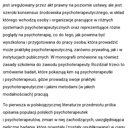
jest uregulowany przez akt prawny na poziomie ustawy, ale jest
szeroki konsensus środowiska psychoterapeutycznego, w skład
którego wchodzą osoby i organizacje pracujące w różnych
systemach psychoterapeutycznych oraz reprezentujące różne
poglądy na psychoterapię, co do tego, jak powinna być
wyszkolona i przygotowana do pracy osoba, która prowadzić
może praktykę psychoterapeutyczną, zarówno prywatną, jak i w
instytucjach publicznych. W monografii omówione są również
zasady szkolenia do zawodu psychoterapeuty. Rozdział trzeci to
omówienie badań, które pokazują kim są psychoterapeutki
i psychoterapeuci, gdzie prowadzą swoje praktyki
psychoterapeutyczne i jakimi metodami (w jakich
modalnościach) pracują.
To pierwsza w polskojęzycznej literaturze przedmiotu próba
opisania populacji polskich psychoterapeutek
i psychoterapeutów, zmian w niej zachodzących, uwzględniająca
nieliczne badania, które powstały (zostały opublikowane) w ciągu