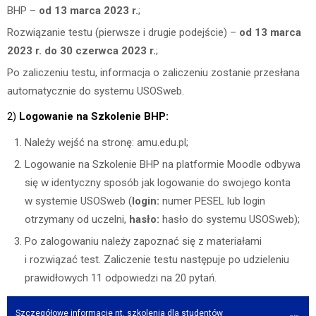
BHP –
od
13 marca
2023 r.
;
Rozwiązanie testu (pierwsze i drugie podejście) –
od
13 marca
2023 r. do 30 czerwca 2023 r.
;
Po zaliczeniu testu, informacja o zaliczeniu zostanie przesłana
automatycznie do systemu USOSweb.
2)
Logowanie na Szkolenie BHP:
Należy wejść na stronę: amu.edu.pl;
Logowanie na Szkolenie BHP na platformie Moodle odbywa
się w identyczny sposób jak logowanie do swojego konta
w systemie USOSweb (
login:
numer PESEL lub login
otrzymany od uczelni,
hasło:
hasło do systemu USOSweb);
Po zalogowaniu należy zapoznać się z materiałami
i rozwiązać test. Zaliczenie testu następuje po udzieleniu
prawidłowych 11 odpowiedzi na 20 pytań.
Szczegółowe informacje nt. szkolenia dla studentów