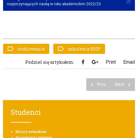
rozpoczynających naukę w roku akademickim 2022/23
studiowanie
szkolenie BHP
Podziel się artykułem:
Print
Email
Prev
Next
Studenci
Wzory wniosków
Socjologia I stopnia