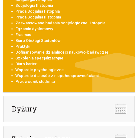
Socjologia II stopnia
Praca Socjalna I stopnia
Praca Socjalna II stopnia
Zaawansowane badania socjologiczne II stopnia
Egzamin dyplomowy
Erasmus
Biuro Obsługi Studentów
Praktyki
Dofinansowanie działalności naukowo-badawczej
Szkolenia specjalizacyjne
Biuro karier
Wsparcie psychologiczne
Wsparcie dla osób z niepełnosprawnościami
Przewodnik studenta
Dyżury