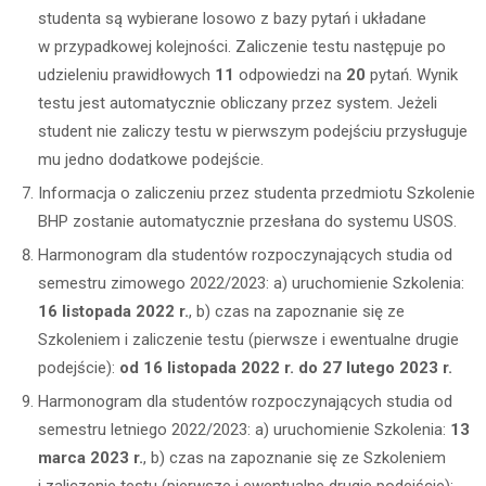
studenta są wybierane losowo z bazy pytań i układane
w przypadkowej kolejności. Zaliczenie testu następuje po
udzieleniu prawidłowych
11
odpowiedzi na
20
pytań. Wynik
testu jest automatycznie obliczany przez system. Jeżeli
student nie zaliczy testu w pierwszym podejściu przysługuje
mu jedno dodatkowe podejście.
Informacja o zaliczeniu przez studenta przedmiotu Szkolenie
BHP zostanie automatycznie przesłana do systemu USOS.
Harmonogram dla studentów rozpoczynających studia od
semestru zimowego 2022/2023: a) uruchomienie Szkolenia:
16 listopada 2022 r.
, b) czas na zapoznanie się ze
Szkoleniem i zaliczenie testu (pierwsze i ewentualne drugie
podejście):
od
16 listopada
2022 r. do 27 lutego 2023 r.
Harmonogram dla studentów rozpoczynających studia od
semestru letniego 2022/2023: a) uruchomienie Szkolenia:
13
marca 2023 r.
, b) czas na zapoznanie się ze Szkoleniem
i zaliczenie testu (pierwsze i ewentualne drugie podejście):