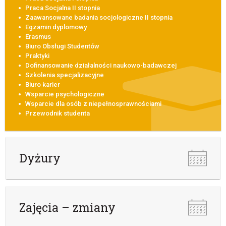
Praca Socjalna II stopnia
Zaawansowane badania socjologiczne II stopnia
Egzamin dyplomowy
Erasmus
Biuro Obsługi Studentów
Praktyki
Dofinansowanie działalności naukowo-badawczej
Szkolenia specjalizacyjne
Biuro karier
Wsparcie psychologiczne
Wsparcie dla osób z niepełnosprawnościami
Przewodnik studenta
Dyżury
Zajęcia – zmiany