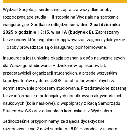
Wydział Socjologii serdecznie zaprasza wszystkie osoby
rozpoczynające studia I i II stopnia na Wydziale na spotkanie
inauguracyjne. Spotkanie odbędzie się w dniu
2 października
2025 o godzinie 13:15, w sali A (budynek E)
. Zapraszamy
także osoby, które wg planu mają wówczas zajęcia dydaktyczne
– osoby prowadzące są o inauguracji poinformowane.
Inauguracja jest unikalną okazją poznania osób najważniejszych
dla Waszego studiowania – dziekanów, opiekunów lat,
przedstawicieli organizacji studenckich, a przede wszystkim
koordynatorów systemu USOS i osób odpowiedzialnych za
administrowanie procesem studiowania. Przedstawione zostaną
także informacje o potencjalnych dodatkowych aktywnościach
naukowych (koła naukowe), o współpracy z Radą Samorządu
Studentów WS oraz o kanałach komunikacji z Wydziałem.
Jednocześnie przypominamy, że zajęcia dydaktyczne
rozpoczynają się 2 października od 8:00 – zgodnie z planem