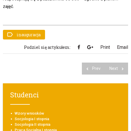
zajęć.
inauguracja
Podziel się artykułem:
Print
Email
Prev
Next
Studenci
Wzory wniosków
Socjologia I stopnia
Socjologia II stopnia
Praca Socjalna I stopnia