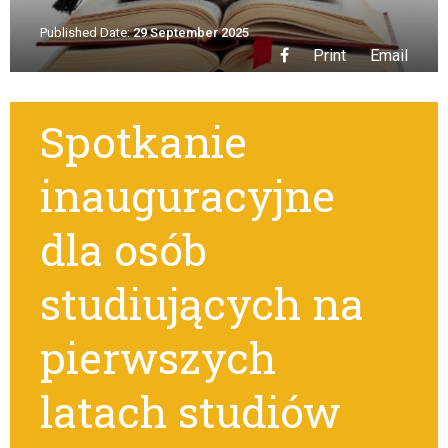
Published Date:
29 September 2025
Print
Email
Spotkanie
inauguracyjne
dla osób
studiujących na
pierwszych
latach studiów