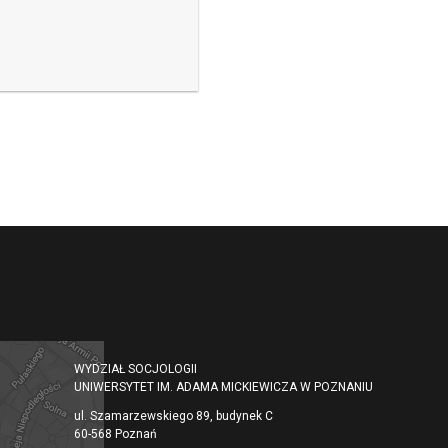
WYDZIAŁ SOCJOLOGII
UNIWERSYTET IM. ADAMA MICKIEWICZA W POZNANIU
ul. Szamarzewskiego 89, budynek C
60-568 Poznań