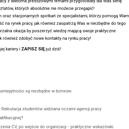
pracy z wieloma prestiżowymi firmami przygotowały dla Was serię
tów, których absolutnie nie możecie przegapić!
 oraz stacjonarnych spotkań ze specjalistami, którzy pomogą Wam
jść na rynek pracy, jak również zaopatrzą Was w niezbędne do tego
arzalna okazja by poszerzyć wiedzę mającą swoje praktyczne
ak również zdobyć nowe kontakty na rynku pracy!
j kariery i
ZAPISZ SIĘ
już dziś!
 umiejętności są niezbędne w biznesie.
 Rekrutacja studentów widziana oczami agencji pracy.
ifikacyjnej?
rzenia CV, po wejście do organizacji - praktyczne wskazówki.