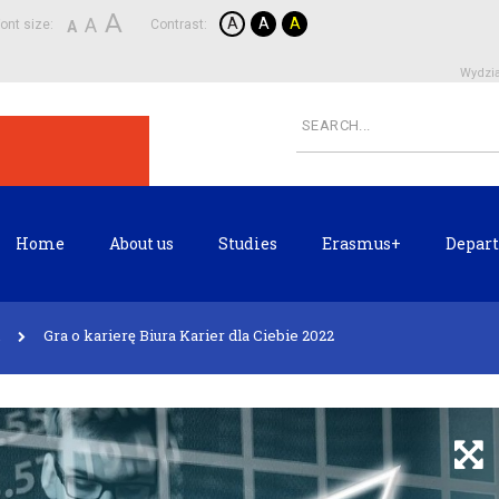
A
A
A
A
A
ont size:
Contrast:
A
Wydzia
Home
About us
Studies
Erasmus+
Depart
Gra o karierę Biura Karier dla Ciebie 2022