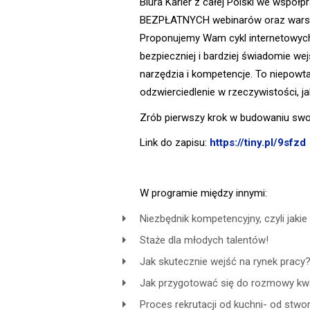
Biura Karier z całej Polski we współ
BEZPŁATNYCH webinarów oraz warszta
Proponujemy Wam cykl internetowych
bezpieczniej i bardziej świadomie we
narzędzia i kompetencje. To niepowt
odzwierciedlenie w rzeczywistości, j
Zrób pierwszy krok w budowaniu swoje
Link do zapisu:
https://tiny.pl/9sfzd
W programie między innymi:
Niezbędnik kompetencyjny, czyli jakie
Staże dla młodych talentów!
Jak skutecznie wejść na rynek pracy?
Jak przygotować się do rozmowy kwal
Proces rekrutacji od kuchni- od stwo