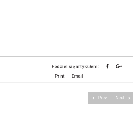
Podziel się artykułem:
Print
Email
Prev
Next