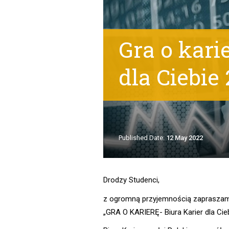
Gra o kari
dla Ciebie
Published Date:
12 May 2022
Drodzy Studenci,
z ogromną przyjemnością zapraszam
„GRA O KARIERĘ- Biura Karier dla Ci