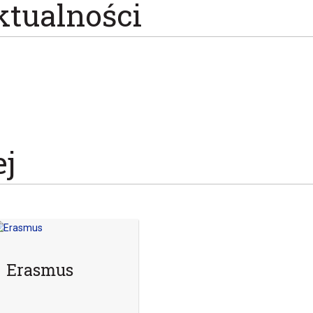
ktualności
ej
Erasmus