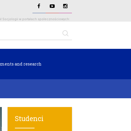
ł Socjologii w portalach społecznościowych:
ments and research
Studenci