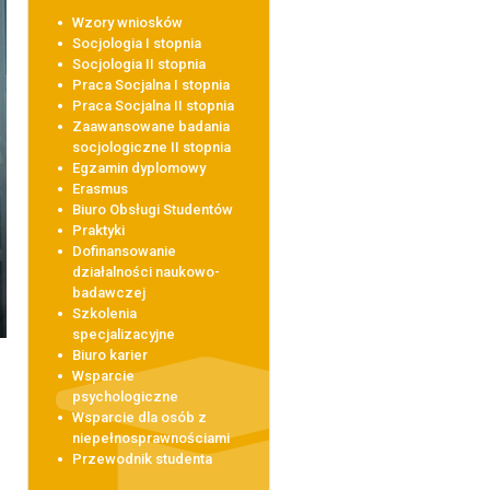
Wzory wniosków
Socjologia I stopnia
Socjologia II stopnia
Praca Socjalna I stopnia
Praca Socjalna II stopnia
Zaawansowane badania
socjologiczne II stopnia
Egzamin dyplomowy
Erasmus
Biuro Obsługi Studentów
Praktyki
Dofinansowanie
działalności naukowo-
badawczej
Szkolenia
specjalizacyjne
Biuro karier
Wsparcie
psychologiczne
Wsparcie dla osób z
niepełnosprawnościami
Przewodnik studenta