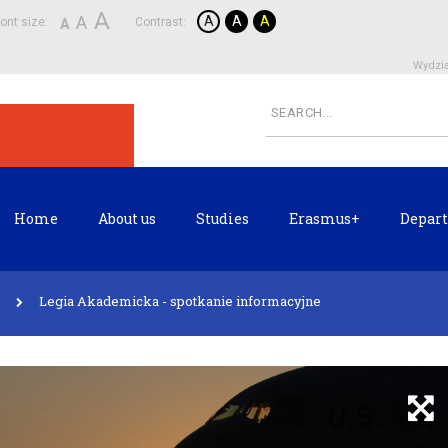
A
A
A
A
A
ont size:
Contrast:
A
Wydzia
Home
About us
Studies
Erasmus+
Depart
Legia Akademicka - spotkanie informacyjne