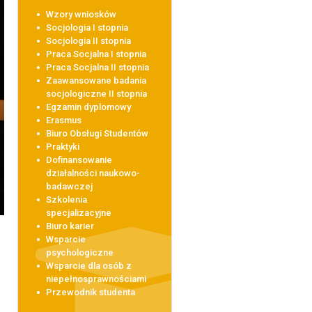
Wzory wniosków
Socjologia I stopnia
Socjologia II stopnia
Praca Socjalna I stopnia
Praca Socjalna II stopnia
Zaawansowane badania
socjologiczne II stopnia
Egzamin dyplomowy
Erasmus
Biuro Obsługi Studentów
Praktyki
Dofinansowanie
działalności naukowo-
badawczej
Szkolenia
specjalizacyjne
Biuro karier
Wsparcie
psychologiczne
Wsparcie dla osób z
niepełnosprawnościami
Przewodnik studenta