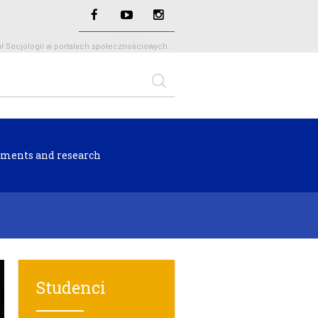
ł Socjologii w portalach społecznościowych:
ments and research
Studenci