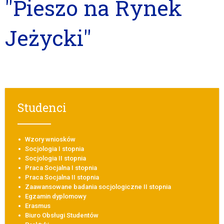
"Pieszo na Rynek
Jeżycki"
Studenci
Wzory wniosków
Socjologia I stopnia
Socjologia II stopnia
Praca Socjalna I stopnia
Praca Socjalna II stopnia
Zaawansowane badania socjologiczne II stopnia
Egzamin dyplomowy
Erasmus
Biuro Obsługi Studentów