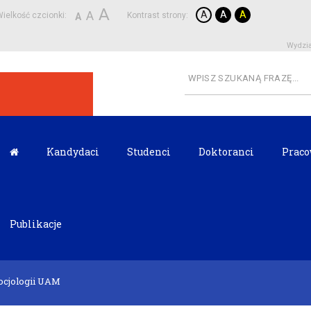
A
A
A
A
A
ielkość czcionki:
Kontrast strony:
A
Wydzia
Kandydaci
Studenci
Doktoranci
Praco
Publikacje
Socjologii UAM