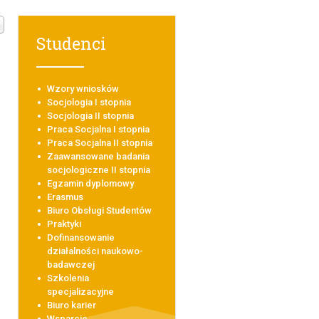
Studenci
Wzory wniosków
Socjologia I stopnia
Socjologia II stopnia
Praca Socjalna I stopnia
Praca Socjalna II stopnia
Zaawansowane badania
socjologiczne II stopnia
Egzamin dyplomowy
Erasmus
Biuro Obsługi Studentów
Praktyki
Dofinansowanie
działalności naukowo-
badawczej
Szkolenia
specjalizacyjne
Biuro karier
Wsparcie