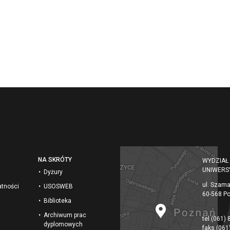
NA SKRÓTY
WYDZIAŁ
UNIWERS
Dyżury
ul. Szam
atności
USOSWEB
60-568 P
Biblioteka
Archiwum prac
tel.
(061) 
dyplomowych
faks
(061