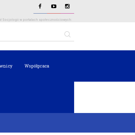
ł Socjologii w portalach społecznościowych:
wnicy
Współpraca