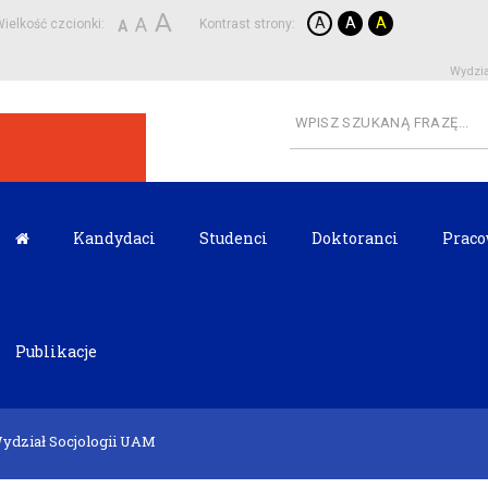
A
A
A
A
A
ielkość czcionki:
Kontrast strony:
A
Wydzia
Kandydaci
Studenci
Doktoranci
Praco
Publikacje
Wydział Socjologii UAM