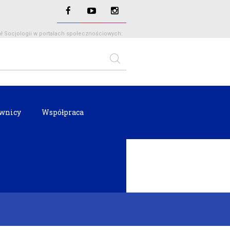
ł Socjologii w portalach społecznościowych:
wnicy
Współpraca