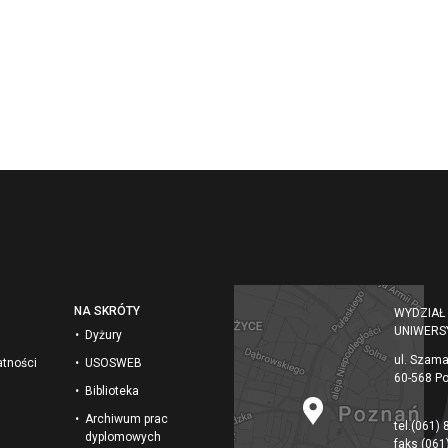
NA SKRÓTY
WYDZIAŁ
UNIWERS
Dyżury
ul. Szam
atności
USOSWEB
60-568 P
Biblioteka
Archiwum prac
tel.
(061) 
dyplomowych
faks
(061