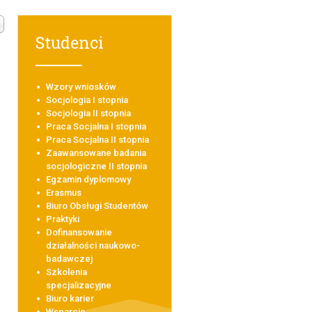
Studenci
Wzory wniosków
Socjologia I stopnia
Socjologia II stopnia
Praca Socjalna I stopnia
Praca Socjalna II stopnia
Zaawansowane badania
socjologiczne II stopnia
Egzamin dyplomowy
Erasmus
Biuro Obsługi Studentów
Praktyki
Dofinansowanie
działalności naukowo-
badawczej
Szkolenia
specjalizacyjne
Biuro karier
Wsparcie