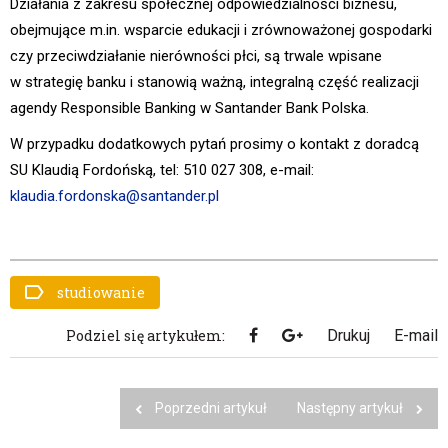
Działania z zakresu społecznej odpowiedzialności biznesu,
obejmujące m.in. wsparcie edukacji i zrównoważonej gospodarki
czy przeciwdziałanie nierówności płci, są trwale wpisane
w strategię banku i stanowią ważną, integralną część realizacji
agendy Responsible Banking w Santander Bank Polska.
W przypadku dodatkowych pytań prosimy o kontakt z doradcą
SU Klaudią Fordońską, tel: 510 027 308, e-mail:
klaudia.fordonska@santander.pl
studiowanie
Podziel się artykułem:
Drukuj
E-mail
Poprzedni artykuł
Następny artykuł