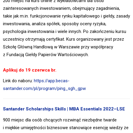
200 miejsc na kurs online z wykładowcami dla osób
zainteresowanych inwestowaniem, obejmujący zagadnienia,
takie jak m.in. funkcjonowanie rynku kapitałowego i giełdy, zasady
inwestowania, analiza spółek, sposoby oceny ryzyka,
psychologia inwestowania i wiele innych. Po zakończeniu kursu
uczestnicy otrzymają certyfikat. Kurs organizowany jest przez
Szkołę Główną Handlową w Warszawie przy współpracy
z Fundacją Giełdy Papierów Wartościowych.
Aplikuj do 19 czerwca br.
Link do naboru:
https://app.becas-
santander.com/pl/program/ping_sgh_gpw
Santander Scholarships Skills | MBA Essentials 2022–LSE
900 miejsc dla osób chcących rozwinąć niezbędne twarde
i miękkie umiejętności biznesowe stanowiące esencję wiedzy ze