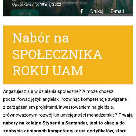
Opublikowano:
19 maj 2022
Drukuj
E-mail
Nabór na
SPOŁECZNIKA
ROKU UAM
Angażujesz się w działania społeczne? A może chcesz
podszlifować język angielski, rozwinąć kompetencje związane
z zarządzaniem projektami, inwestowaniem na giełdzie,
zrównoważonym rozwój lub umiejętności menadżerskie?
Trwają
nabory na kolejne Stypendia Santander, jest to okazja do
zdobycia cenionych kompetencji oraz certyfikatów, które