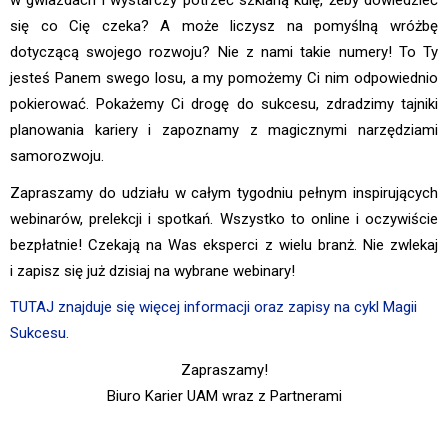
w gwiazdach i wystarczy potrzeć szklaną kulę, żeby dowiedzieć
się co Cię czeka? A może liczysz na pomyślną wróżbę
dotyczącą swojego rozwoju? Nie z nami takie numery! To Ty
jesteś Panem swego losu, a my pomożemy Ci nim odpowiednio
pokierować. Pokażemy Ci drogę do sukcesu, zdradzimy tajniki
planowania kariery i zapoznamy z magicznymi narzędziami
samorozwoju.
Zapraszamy do udziału w całym tygodniu pełnym inspirujących
webinarów, prelekcji i spotkań. Wszystko to online i oczywiście
bezpłatnie! Czekają na Was eksperci z wielu branż. Nie zwlekaj
i zapisz się już dzisiaj na wybrane webinary!
TUTAJ znajduje się więcej informacji oraz zapisy na cykl Magii
Sukcesu.
Zapraszamy!
Biuro Karier UAM wraz z Partnerami