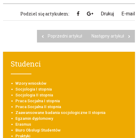
Podziel się artykułem:
Drukuj
E-mail
Poprzedni artykuł
Następny artykuł
Studenci
Wzory wniosków
Socjologia I stopnia
Socjologia II stopnia
Praca Socjalna I stopnia
Praca Socjalna II stopnia
Zaawansowane badania socjologiczne II stopnia
Egzamin dyplomowy
Erasmus
Biuro Obsługi Studentów
Praktyki