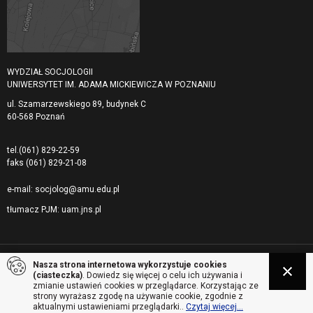
WYDZIAŁ SOCJOLOGII
UNIWERSYTET IM. ADAMA MICKIEWICZA W POZNANIU
ul. Szamarzewskiego 89, budynek C
60-568 Poznań
tel.
(061) 829-22-59
faks
(061) 829-21-08
e-mail:
socjolog@amu.edu.pl
tłumacz PJM:
uam.jns.pl
Nasza strona internetowa wykorzystuje cookies
© 2026 Uniwersytet Adama Mickiewicza, Wydział Socjologii. Wszelkie prawa
(ciasteczka)
. Dowiedz się więcej o celu ich używania i
zastrzeżone
zmianie ustawień cookies w przeglądarce. Korzystając ze
strony wyrażasz zgodę na używanie cookie, zgodnie z
Realizacja:
Empressia
aktualnymi ustawieniami przeglądarki..
Czytaj więcej...