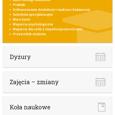
Praktyki
Dofinansowanie działalności naukowo-badawczej
Szkolenia specjalizacyjne
Biuro karier
Wsparcie psychologiczne
Wsparcie dla osób z niepełnosprawnościami
Przewodnik studenta
Dyżury
Zajęcia – zmiany
Koła naukowe