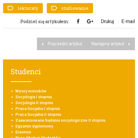
lektoraty
studiowanie
Podziel się artykułem:
Drukuj
E-mail
Poprzedni artykuł
Następny artykuł
Studenci
Wzory wniosków
Socjologia I stopnia
Socjologia II stopnia
Praca Socjalna I stopnia
Praca Socjalna II stopnia
Zaawansowane badania socjologiczne II stopnia
Egzamin dyplomowy
Erasmus
Biuro Obsługi Studentów