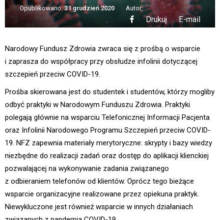
Opublikowano:
31 grudzień 2020
Autor:
Drukuj
E-mail
Narodowy Fundusz Zdrowia zwraca się z prośbą o wsparcie
i zaprasza do współpracy przy obsłudze infolinii dotyczącej
szczepień przeciw COVID-19.
Prośba skierowana jest do studentek i studentów, którzy mogliby
odbyć praktyki w Narodowym Funduszu Zdrowia. Praktyki
polegają głównie na wsparciu Telefonicznej Informacji Pacjenta
oraz Infolinii Narodowego Programu Szczepień przeciw COVID-
19. NFZ zapewnia materiały merytoryczne: skrypty i bazy wiedzy
niezbędne do realizacji zadań oraz dostęp do aplikacji klienckiej
pozwalającej na wykonywanie zadania związanego
z odbieraniem telefonów od klientów. Oprócz tego bieżące
wsparcie organizacyjne realizowane przez opiekuna praktyk.
Niewykluczone jest również wsparcie w innych działaniach
związanych z pandemią COVID-19.