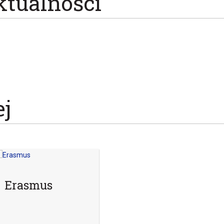
ktualności
ej
Erasmus