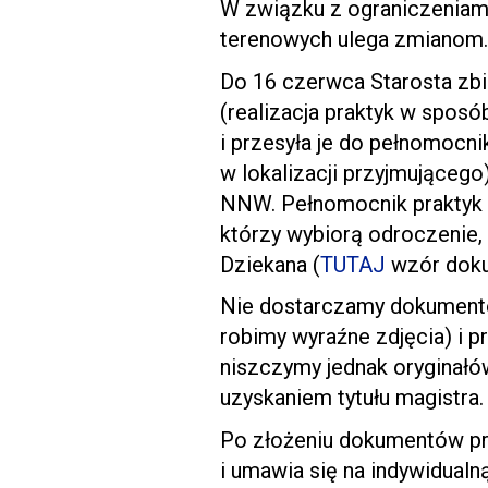
W związku z ograniczeniami
terenowych ulega zmianom.
Do 16 czerwca Starosta zbi
(realizacja praktyk w sposó
i przesyła je do pełnomocnik
w lokalizacji przyjmująceg
NNW. Pełnomocnik praktyk 
którzy wybiorą odroczenie,
Dziekana (
TUTAJ
wzór doku
Nie dostarczamy dokumentów
robimy wyraźne zdjęcia) i 
niszczymy jednak oryginałó
uzyskaniem tytułu magistra.
Po złożeniu dokumentów prz
i umawia się na indywidua