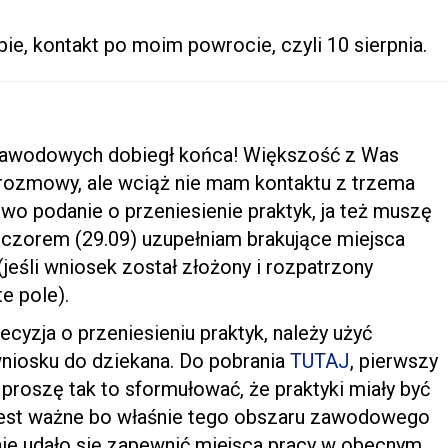
e, kontakt po moim powrocie, czyli 10 sierpnia.
k zawodowych dobiegł końca! Większość z Was
 rozmowy, ale wciąż nie mam kontaktu z trzema
two podanie o przeniesienie praktyk, ja też muszę
ieczorem (29.09) uzupełniam brakujące miejsca
eśli wniosek został złożony i rozpatrzony
e pole).
ecyzja o przeniesieniu praktyk, należy użyć
niosku do dziekana. Do pobrania
TUTAJ
, pierwszy
proszę tak to sformułować, że praktyki miały być
jest ważne bo właśnie tego obszaru zawodowego
 nie udało się zapewnić miejsca pracy w obecnym