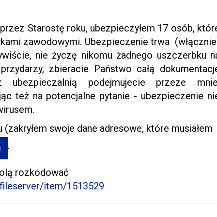
 przez Starostę roku, ubezpieczyłem 17 osób, któr
tykami zawodowymi. Ubezpieczenie trwa (włącznie
ywiście, nie życzę nikomu żadnego uszczerbku n
ę przydarzy, zbieracie Państwo całą dokumentacj
 ubezpieczalnią podejmujecie przeze mnie
ąc też na potencjalne pytanie - ubezpieczenie ni
wirusem.
u (zakryłem swoje dane adresowe, które musiałem
.
wolą rozkodować
_fileserver/item/1513529