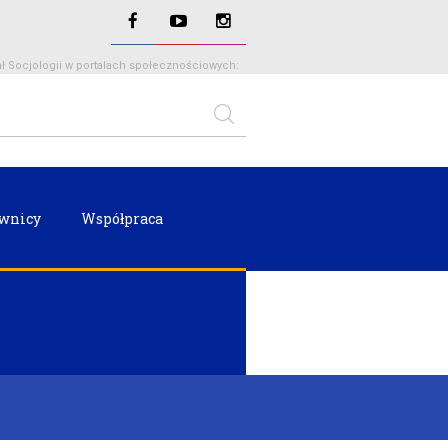
ł Socjologii w portalach społecznościowych:
wnicy
Współpraca