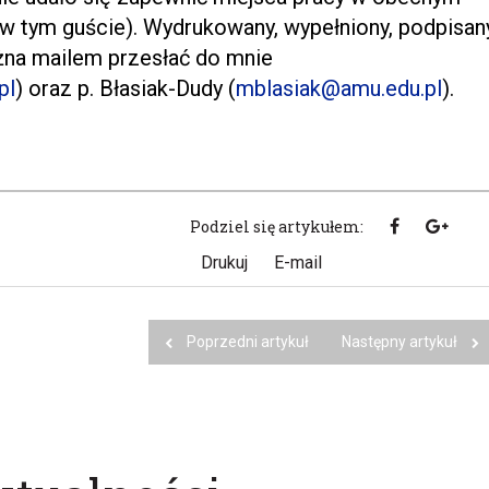
 w tym guście). Wydrukowany, wypełniony, podpisan
na mailem przesłać do mnie
pl
) oraz p. Błasiak-Dudy (
mblasiak@amu.edu.pl
).
Podziel się artykułem:
Drukuj
E-mail
Poprzedni artykuł
Następny artykuł