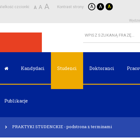
A
A
A
A
A
ielkość czcionki:
Kontrast strony:
A
Wydzia
Kandydaci
Studenci
Doktoranci
Praco
Publikacje
PRAKTYKI STUDENCKIE - podstrona z terminami