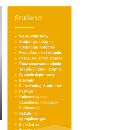
Studenci
Wzory wniosków
Socjologia I stopnia
Socjologia II stopnia
Praca Socjalna I stopnia
Praca Socjalna II stopnia
Zaawansowane badania
socjologiczne II stopnia
Egzamin dyplomowy
Erasmus
Biuro Obsługi Studentów
Praktyki
Dofinansowanie
działalności naukowo-
badawczej
Szkolenia
specjalizacyjne
Biuro karier
Wsparcie