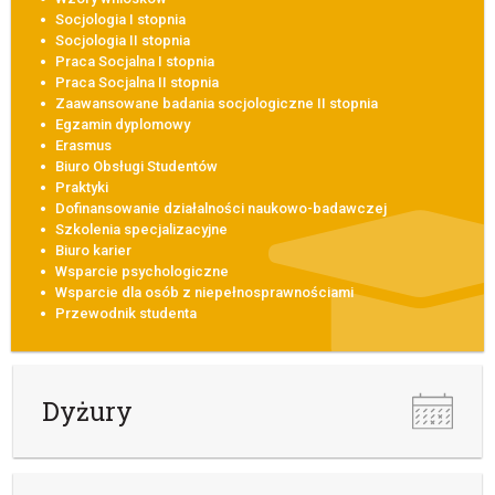
Socjologia I stopnia
Socjologia II stopnia
Praca Socjalna I stopnia
Praca Socjalna II stopnia
Zaawansowane badania socjologiczne II stopnia
Egzamin dyplomowy
Erasmus
Biuro Obsługi Studentów
Praktyki
Dofinansowanie działalności naukowo-badawczej
Szkolenia specjalizacyjne
Biuro karier
Wsparcie psychologiczne
Wsparcie dla osób z niepełnosprawnościami
Przewodnik studenta
Dyżury