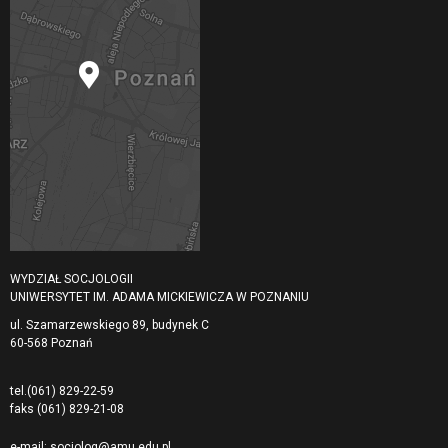
WYDZIAŁ SOCJOLOGII
UNIWERSYTET IM. ADAMA MICKIEWICZA W POZNANIU
ul. Szamarzewskiego 89, budynek C
60-568 Poznań
tel.
(061) 829-22-59
faks
(061) 829-21-08
e-mail:
socjolog@amu.edu.pl