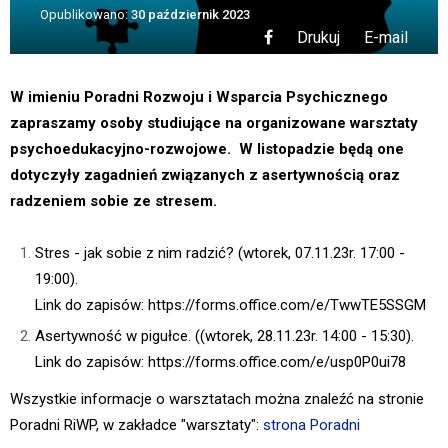
Opublikowano:
30 październik 2023
Drukuj
E-mail
W imieniu Poradni Rozwoju i Wsparcia Psychicznego
zapraszamy osoby studiujące na organizowane warsztaty
psychoedukacyjno-rozwojowe. W listopadzie będą one
dotyczyły zagadnień związanych z asertywnością oraz
radzeniem sobie ze stresem.
Stres - jak sobie z nim radzić? (wtorek, 07.11.23r. 17:00 -
19:00).
Link do zapisów:
https://forms.office.com/e/TwwTE5SSGM
Asertywność w pigułce. ((wtorek, 28.11.23r. 14:00 - 15:30).
Link do zapisów:
https://forms.office.com/e/usp0P0ui78
Wszystkie informacje o warsztatach można znaleźć na stronie
Poradni RiWP, w zakładce "warsztaty":
strona Poradni