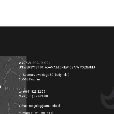
WYDZIAŁ SOCJOLOGII
UNIWERSYTET IM. ADAMA MICKIEWICZA W POZNANIU
ul. Szamarzewskiego 89, budynek C
60-568 Poznań
tel.
(061) 829-22-59
faks
(061) 829-21-08
e-mail:
socjolog@amu.edu.pl
tłumacz PJM:
uam.jns.pl