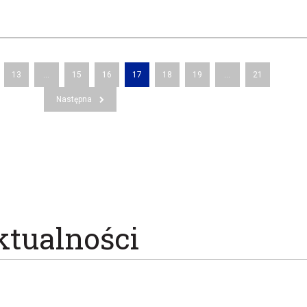
13
...
15
16
17
18
19
...
21
Następna
ktualności