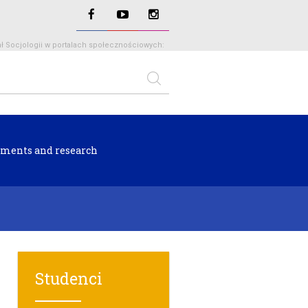
ł Socjologii w portalach społecznościowych:
ments and research
Studenci