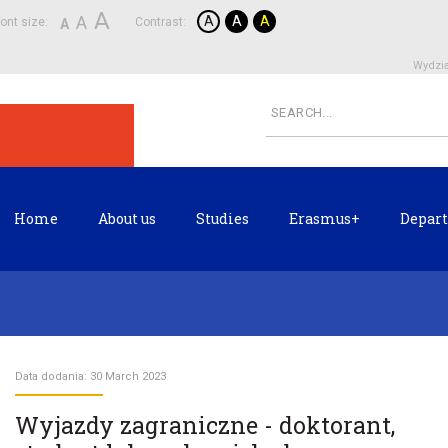
A
A
A
A
A
ont size:
Contrast:
A
Wydzia
Home
About us
Studies
Erasmus+
Depart
Data dodania: 30 March 2023
Wyjazdy zagraniczne - doktorant,