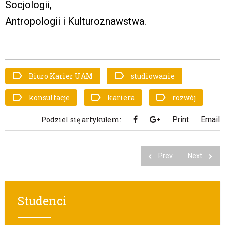
Socjologii,
Antropologii i Kulturoznawstwa.
Biuro Karier UAM
studiowanie
konsultacje
kariera
rozwój
Podziel się artykułem:
Print
Email
Prev
Next
Studenci