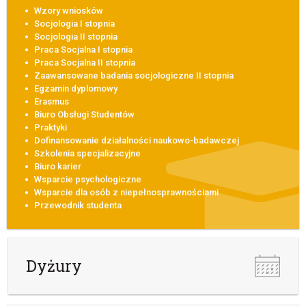
Wzory wniosków
Socjologia I stopnia
Socjologia II stopnia
Praca Socjalna I stopnia
Praca Socjalna II stopnia
Zaawansowane badania socjologiczne II stopnia
Egzamin dyplomowy
Erasmus
Biuro Obsługi Studentów
Praktyki
Dofinansowanie działalności naukowo-badawczej
Szkolenia specjalizacyjne
Biuro karier
Wsparcie psychologiczne
Wsparcie dla osób z niepełnosprawnościami
Przewodnik studenta
Dyżury