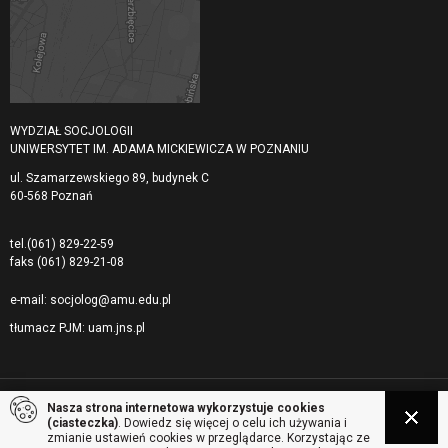
WYDZIAŁ SOCJOLOGII
UNIWERSYTET IM. ADAMA MICKIEWICZA W POZNANIU
ul. Szamarzewskiego 89, budynek C
60-568 Poznań
tel.
(061) 829-22-59
faks
(061) 829-21-08
e-mail:
socjolog@amu.edu.pl
tłumacz PJM:
uam.jns.pl
Nasza strona internetowa wykorzystuje cookies
© 2026 Uniwersytet Adama Mickiewicza, Wydział Socjologii. Wszelkie prawa
(ciasteczka)
. Dowiedz się więcej o celu ich używania i
zastrzeżone
zmianie ustawień cookies w przeglądarce. Korzystając ze