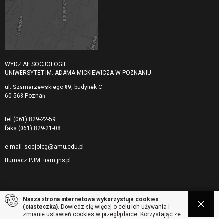
WYDZIAŁ SOCJOLOGII
UNIWERSYTET IM. ADAMA MICKIEWICZA W POZNANIU
ul. Szamarzewskiego 89, budynek C
60-568 Poznań
tel.
(061) 829-22-59
faks
(061) 829-21-08
e-mail:
socjolog@amu.edu.pl
tłumacz PJM:
uam.jns.pl
Nasza strona internetowa wykorzystuje cookies
© 2026 Uniwersytet Adama Mickiewicza, Wydział Socjologii. Wszelkie prawa
(ciasteczka)
. Dowiedz się więcej o celu ich używania i
zastrzeżone
zmianie ustawień cookies w przeglądarce. Korzystając ze