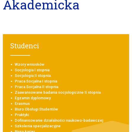
Akademicka
Studenci
Wzory wniosków
Socjologia I stopnia
Socjologia II stopnia
Praca Socjalna I stopnia
Praca Socjalna II stopnia
Zaawansowane badania socjologiczne II stopnia
Egzamin dyplomowy
Erasmus
Biuro Obsługi Studentów
Praktyki
Dofinansowanie działalności naukowo-badawczej
Szkolenia specjalizacyjne
Biuro karier