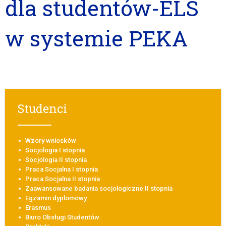
dla studentów-ELS
w systemie PEKA
Studenci
Wzory wniosków
Socjologia I stopnia
Socjologia II stopnia
Praca Socjalna I stopnia
Praca Socjalna II stopnia
Zaawansowane badania socjologiczne II stopnia
Egzamin dyplomowy
Erasmus
Biuro Obsługi Studentów