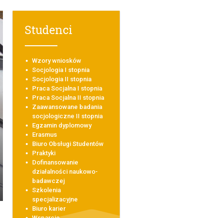
Studenci
Wzory wniosków
Socjologia I stopnia
Socjologia II stopnia
Praca Socjalna I stopnia
Praca Socjalna II stopnia
Zaawansowane badania
socjologiczne II stopnia
Egzamin dyplomowy
Erasmus
Biuro Obsługi Studentów
Praktyki
Dofinansowanie
działalności naukowo-
badawczej
Szkolenia
specjalizacyjne
Biuro karier
Wsparcie