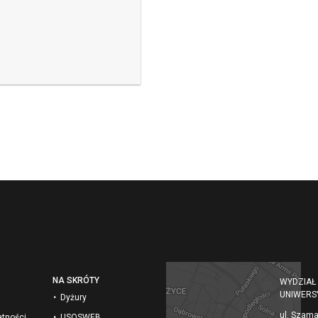
NA SKRÓTY
WYDZIAŁ
UNIWERS
Dyżury
ul. Szam
atności
USOSWEB