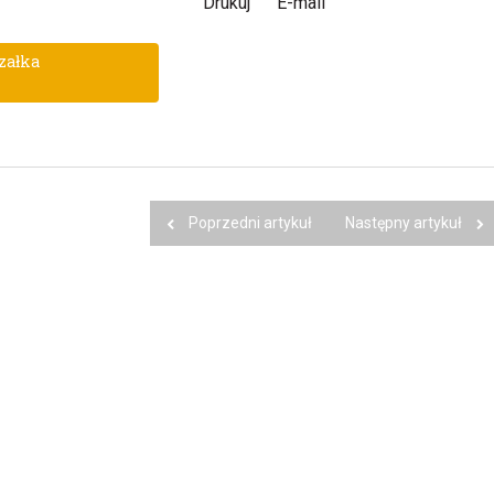
Drukuj
E-mail
załka
Poprzedni artykuł
Następny artykuł