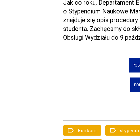
Jak co roku, Departament E
o Stypendium Naukowe Mar
znajduje się opis procedur
studenta. Zachęcamy do skł
Obsługi Wydziału do 9 paźdz
POB
PO
konkurs
stypend