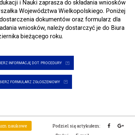
dukacji i Nauki zaprasza do składania wniosków
szałka Województwa Wielkopolskiego. Poniżej
y dostarczenia dokumentów oraz formularz dla
adania wniosków, należy dostarczyć je do Biura
iernika bieżącego roku.
IERZ INFORMACJĘ DOT. PROCEDURY
BIERZ FORMULARZ ZGŁOSZENIOWY
ium naukowe
Podziel się artykułem: