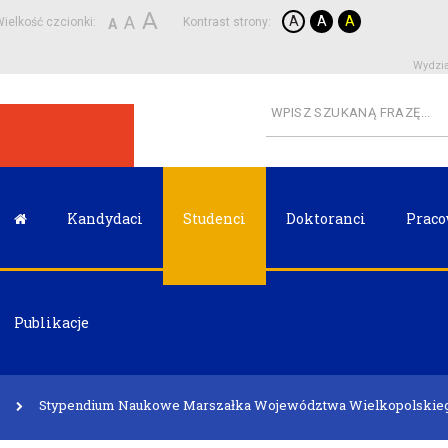
A
A
A
A
A
ielkość czcionki:
Kontrast strony:
A
Wydzia
Kandydaci
Studenci
Doktoranci
Praco
Publikacje
Stypendium Naukowe Marszałka Województwa Wielkopolskiego