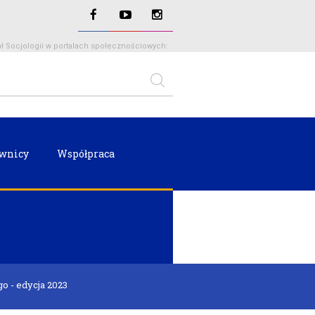
ł Socjologii w portalach społecznościowych:
wnicy
Współpraca
 - edycja 2023