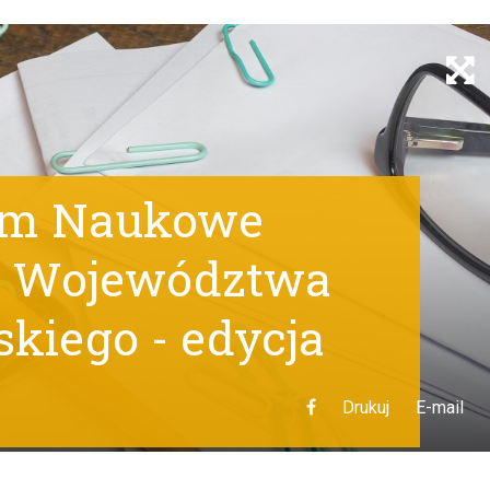
um Naukowe
a Województwa
kiego - edycja
Drukuj
E-mail