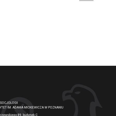
 SOCJOLOGII
YTET IM. ADAMA MICKIEWICZA W POZNANIU
arzewskiego 89, budynek C