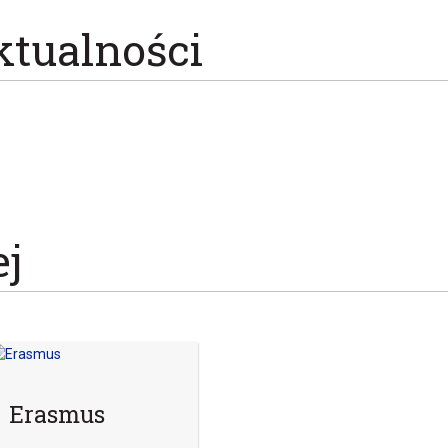
ktualności
ej
Erasmus