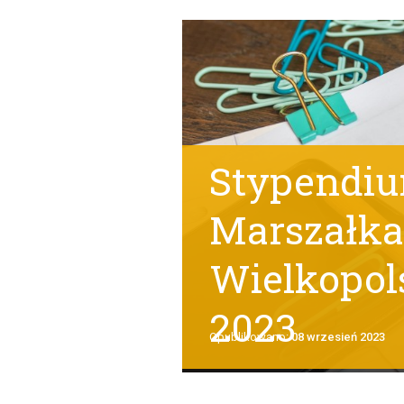
Stypendi
Marszałk
Wielkopols
2023
Opublikowano:
08 wrzesień 2023