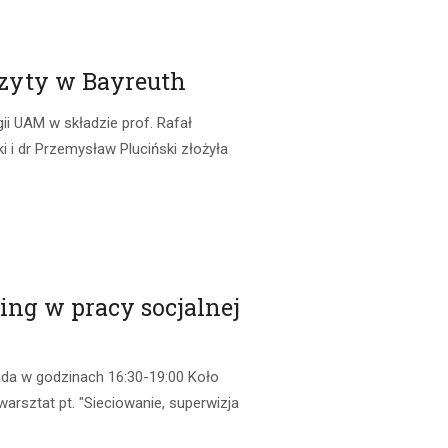
izyty w Bayreuth
ii UAM w składzie prof. Rafał
i i dr Przemysław Pluciński złożyła
hing w pracy socjalnej
pada w godzinach 16:30-19:00 Koło
rsztat pt. "Sieciowanie, superwizja