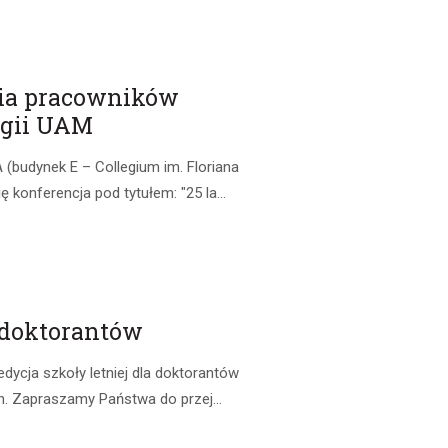
enia pracowników
ogii UAM
A (budynek E – Collegium im. Floriana
konferencja pod tytułem: "25 la...
a doktorantów
dycja szkoły letniej dla doktorantów
n. Zapraszamy Państwa do przej...