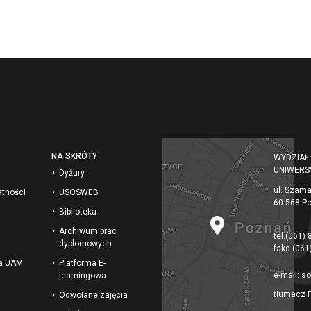
NA SKRÓTY
WYDZIAŁ
UNIWERS
Dyżury
ul. Szam
atności
USOSWEB
60-568 P
Biblioteka
Archiwum prac
tel.
(061) 
dyplomowych
faks
(061
na UAM
Platforma E-
e-mail:
so
learningowa
tłumacz 
Odwołane zajęcia