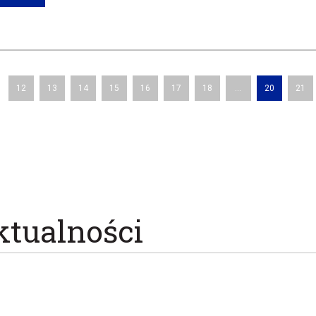
12
13
14
15
16
17
18
...
20
21
ktualności