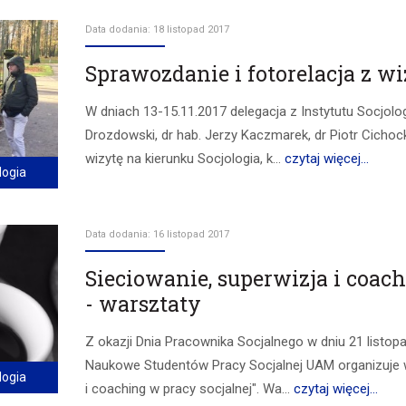
Data dodania: 18 listopad 2017
Sprawozdanie i fotorelacja z w
W dniach 13-15.11.2017 delegacja z Instytutu Socjolog
Drozdowski, dr hab. Jerzy Kaczmarek, dr Piotr Cichock
wizytę na kierunku Socjologia, k...
czytaj więcej...
logia
Data dodania: 16 listopad 2017
Sieciowanie, superwizja i coac
- warsztaty
Z okazji Dnia Pracownika Socjalnego w dniu 21 listo
Naukowe Studentów Pracy Socjalnej UAM organizuje wa
logia
i coaching w pracy socjalnej". Wa...
czytaj więcej...