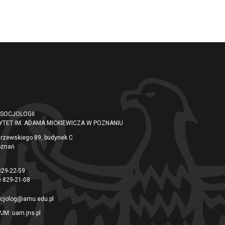
 SOCJOLOGII
YTET IM. ADAMA MICKIEWICZA W POZNANIU
arzewskiego 89, budynek C
oznań
829-22-59
) 829-21-08
cjolog@amu.edu.pl
PJM:
uam.jns.pl