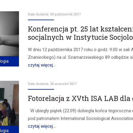
Data dodania: 04 październik 2017
Konferencja pt. 25 lat kształc
socjalnych w Instytucie Socjol
W dniu 12 października 2017 roku o godz. 9.00 w sali 
Znanieckiego) na ul. Szamarzewskiego 89 odbędzie się 
logia
czytaj więcej...
Data dodania: 26 wrzesień 2017
Fotorelacja z XVth ISA LAB dl
W ubiegły piątek (22.09) dobiegła końca tegoroczna e
pod patronatem International Sociological Associatio
czytaj więcej...
logia