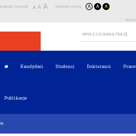
A
A
A
A
A
ielkość czcionki:
Kontrast strony:
A
Wydzia
Kandydaci
Studenci
Doktoranci
Praco
Publikacje
ia