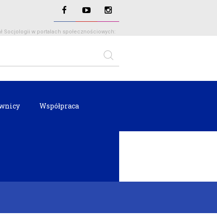
ł Socjologii w portalach społecznościowych:
wnicy
Współpraca