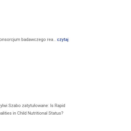
konsorcjum badawczego rea...
czytaj
 Sylwi Szabo zatytułowane: Is Rapid
ities in Child Nutritional Status?