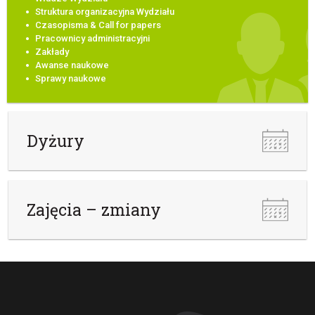
Struktura organizacyjna Wydziału
Czasopisma & Call for papers
Pracownicy administracyjni
Zakłady
Awanse naukowe
Sprawy naukowe
Dyżury
Zajęcia – zmiany