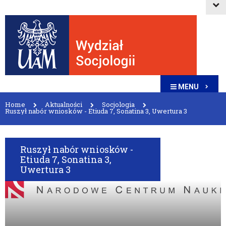
MENU
Home
Aktualności
Socjologia
Ruszył nabór wniosków - Etiuda 7, Sonatina 3, Uwertura 3
Ruszył nabór wniosków -
Etiuda 7, Sonatina 3,
Uwertura 3