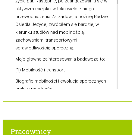
życia par. Następnie, po zaangażowaniu się w
aktywizm miejski i w toku wieloletniego
przewodniczenia Zarządowi, a później Radzie
Osiedla Jeżyce, zwróciłem się bardziej w
kierunku studiów nad mobilnością,
zachowaniami transportowymi i
sprawiedliwością społeczną.
Moje główne zainteresowania badawcze to:
(1) Mobilność i transport
Biografie mobilności i ewolucja społecznych
praktyk mobilności
Sprawiedliwość społeczna w mobilności oraz
stosowanie koncepcji korytarzy konsumpcji w
badaniach transportowych
Zrównoważona mobilność i przekształcanie
mobilności w obliczu zmian klimatycznych
Pracownicy