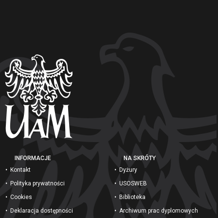
Mobility justice and the application of
sufficiency and consumption corridoor
frameworks in mobility
Sustainable mobility and redesigning mobility
in the face of climate change
(2) Families, Intimate lives, and everyday life
Social practices in couples and families
Key stages of family biography
History and sociology of family life
INFORMACJE
NA SKRÓTY
Kontakt
Dyżury
Polityka prywatności
USOSWEB
Cookies
Biblioteka
Deklaracja dostępności
Archiwum prac dyplomowych