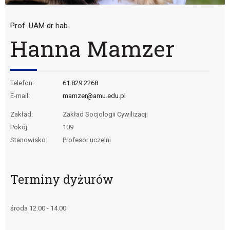
Prof. UAM dr hab.
Hanna Mamzer
Telefon:
61 829 2268
E-mail:
mamzer@amu.edu.pl
Zakład:
Zakład Socjologii Cywilizacji
Pokój:
109
Stanowisko:
Profesor uczelni
Terminy dyżurów
środa 12.00 - 14.00