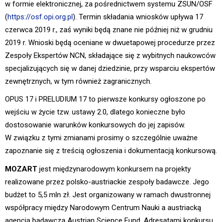
w formie elektronicznej, za pośrednictwem systemu ZSUN/OSF
(
https://osf.opi.org.pl
). Termin składania wniosków upływa 17
czerwca 2019 r., zaś wyniki będą znane nie później niż w grudniu
2019 r. Wnioski będą oceniane w dwuetapowej procedurze przez
Zespoły Ekspertów NCN, składające się z wybitnych naukowców
specjalizujących się w danej dziedzinie, przy wsparciu ekspertów
zewnętrznych, w tym również zagranicznych.
OPUS 17 i PRELUDIUM 17 to pierwsze konkursy ogłoszone po
wejściu w życie tzw. ustawy 2.0, dlatego konieczne było
dostosowanie warunków konkursowych do jej zapisów.
W związku z tymi zmianami prosimy o szczególnie uważne
zapoznanie się z treścią ogłoszenia i dokumentacją konkursową.
MOZART
jest międzynarodowym konkursem na projekty
realizowane przez polsko-austriackie zespoły badawcze. Jego
budżet to 5,5 mln zł. Jest organizowany w ramach dwustronnej
współpracy między Narodowym Centrum Nauki a austriacką
agencją badawczą Austrian Science Fund. Adresatami konkursu