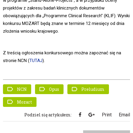
w programie „Stand-Alone-Projects”, a w przypadku oceny
projektów z zakresu badań klinicznych dokumentów
obowiązujących dla „Programme Clinical Research” (KLIF). Wyniki
konkursu MOZART będą znane w terminie 12 miesięcy od dnia
złożenia wniosku krajowego.
Z treścią ogłoszenia konkursowego można zapoznać się na
stronie NCN (
TUTAJ
).
NCN
Opus
Preludium
Mozart
Podziel się artykułem:
Print
Email