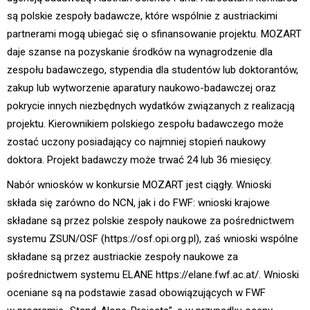
są polskie zespoły badawcze, które wspólnie z austriackimi
partnerami mogą ubiegać się o sfinansowanie projektu. MOZART
daje szanse na pozyskanie środków na wynagrodzenie dla
zespołu badawczego, stypendia dla studentów lub doktorantów,
zakup lub wytworzenie aparatury naukowo-badawczej oraz
pokrycie innych niezbędnych wydatków związanych z realizacją
projektu. Kierownikiem polskiego zespołu badawczego może
zostać uczony posiadający co najmniej stopień naukowy
doktora. Projekt badawczy może trwać 24 lub 36 miesięcy.
Nabór wniosków w konkursie MOZART jest ciągły. Wnioski
składa się zarówno do NCN, jak i do FWF: wnioski krajowe
składane są przez polskie zespoły naukowe za pośrednictwem
systemu ZSUN/OSF (https://osf.opi.org.pl), zaś wnioski wspólne
składane są przez austriackie zespoły naukowe za
pośrednictwem systemu ELANE https://elane.fwf.ac.at/. Wnioski
oceniane są na podstawie zasad obowiązujących w FWF