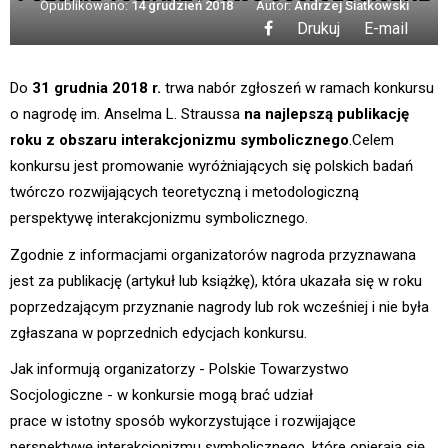
Opublikowano:
14 grudzień 2018
Autor:
Andrzej Siatkowski
Drukuj
E-mail
Do
31 grudnia 2018 r.
trwa nabór zgłoszeń w ramach konkursu
o nagrodę im. Anselma L. Straussa
na najlepszą publikację
roku z obszaru interakcjonizmu symbolicznego
.Celem
konkursu jest promowanie wyróżniających się polskich badań
twórczo rozwijających teoretyczną i metodologiczną
perspektywę interakcjonizmu symbolicznego.
Zgodnie z informacjami organizatorów nagroda przyznawana
jest za publikację (artykuł lub książkę), która ukazała się w roku
poprzedzającym przyznanie nagrody lub rok wcześniej i nie była
zgłaszana w poprzednich edycjach konkursu.
Jak informują organizatorzy - Polskie Towarzystwo
Socjologiczne - w konkursie mogą brać udział
prace w istotny sposób wykorzystujące i rozwijające
perspektywę interakcjonizmu symbolicznego, które opierają się