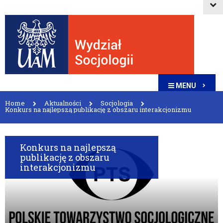
MENU
Home
Aktualności
Socjologia
Konkurs na najlepszą publikację z obszaru interakcjonizmu
Konkurs na najlepszą
publikację z obszaru
interakcjonizmu