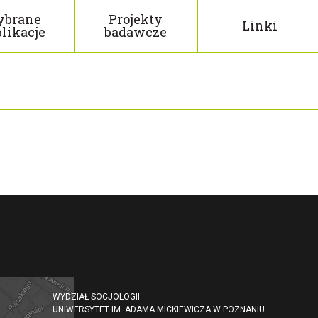
brane
Projekty
Linki
likacje
badawcze
WYDZIAŁ SOCJOLOGII
UNIWERSYTET IM. ADAMA MICKIEWICZA W POZNANIU