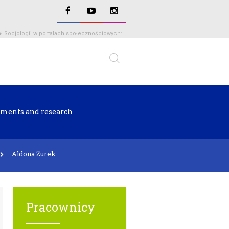
ł Socjologii w portalach społecznościowych:
ments and research
Aldona Żurek
Pracownicy