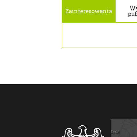
Wy
Zainteresowania
pub