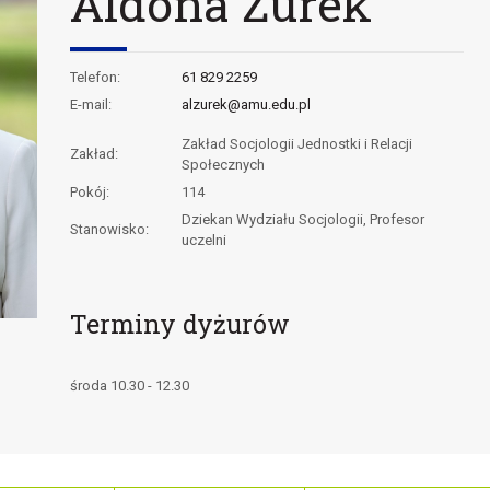
Aldona Żurek
Telefon:
61 829 2259
E-mail:
alzurek@amu.edu.pl
Zakład Socjologii Jednostki i Relacji
Zakład:
Społecznych
Pokój:
114
Dziekan Wydziału Socjologii, Profesor
Stanowisko:
uczelni
Terminy dyżurów
środa 10.30 - 12.30