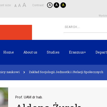
A
A
A
A
A
ont size:
Contrast:
A
Wydzia
Home
About us
Studies
Erasmus+
Depart
nicy naukowi
Zakład Socjologii Jednostki i Relacji Społecznych
Prof. UAM dr hab.