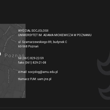
WYDZIAŁ SOCJOLOGII
UNIWERSYTET IM. ADAMA MICKIEWICZA W POZNANIU
ul. Szamarzewskiego 89, budynek C
60-568 Poznań
tel.
(061) 829-22-59
faks
(061) 829-21-08
e-mail:
socjolog@amu.edu.pl
tłumacz PJM:
uam.jns.pl