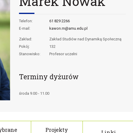
Marek Nowak
Telefon:
61 829 2266
E-mail:
kawon.m@amu.edu.pl
Zakład:
Zakład Studiów nad Dynamiką Społeczną
Pokój:
132
Stanowisko:
Profesor uczelni
Terminy dyżurów
środa 9.00 - 11.00
brane
Projekty
Linki