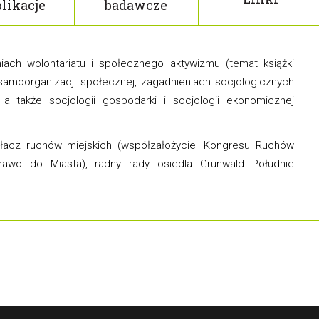
likacje
badawcze
niach wolontariatu i społecznego aktywizmu (temat książki
e samoorganizacji społecznej, zagadnieniach socjologicznych
t a także socjologii gospodarki i socjologii ekonomicznej
ałacz ruchów miejskich (współzałożyciel Kongresu Ruchów
Prawo do Miasta), radny rady osiedla Grunwald Południe