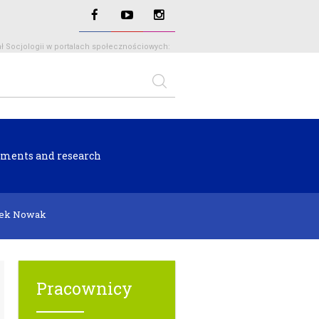
ł Socjologii w portalach społecznościowych:
ments and research
ek Nowak
Pracownicy