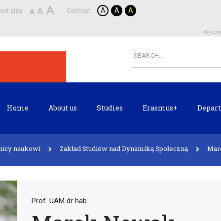
A
A
A
A
A
ont size:
Contrast:
A
Wydzia
Home
About us
Studies
Erasmus+
Depart
nicy naukowi
Zakład Studiów nad Dynamiką Społeczną
Mar
Prof. UAM dr hab.