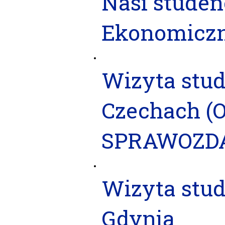
Nasi studen
Ekonomicz
Wizyta stu
Czechach (O
SPRAWOZD
Wizyta stu
Gdynia