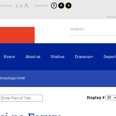
A
A
A
A
A
ont size:
Contrast:
A
Wydzia
Home
About us
Studies
Erasmus+
Depart
 Socjologii UAM
Display #
e