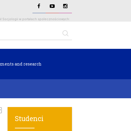
ł Socjologii w portalach społecznościowych:
ments and research
Studenci