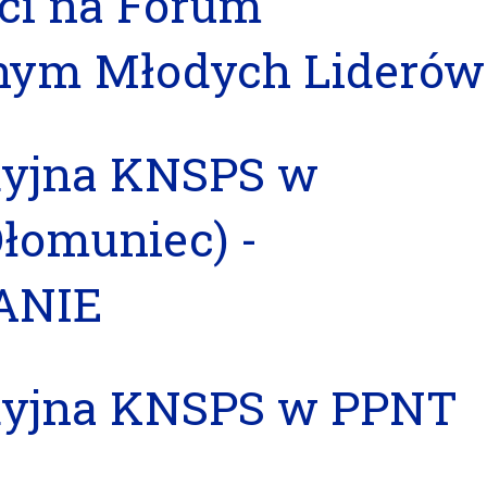
ci na Forum
nym Młodych Liderów
dyjna KNSPS w
łomuniec) -
ANIE
dyjna KNSPS w PPNT