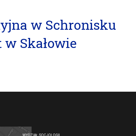
dyjna w Schronisku
t w Skałowie
WYDZIAŁ SOCJOLOGII