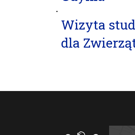
Wizyta stu
dla Zwierzą