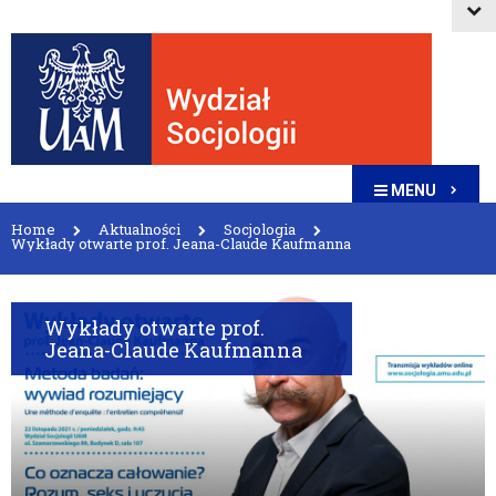
MENU
Home
Aktualności
Socjologia
Wykłady otwarte prof. Jeana-Claude Kaufmanna
Wykłady otwarte prof.
Jeana-Claude Kaufmanna