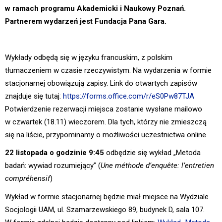
w ramach programu Akademicki i Naukowy Poznań.
Partnerem wydarzeń jest Fundacja Pana Gara.
Wykłady odbędą się w języku francuskim, z polskim
tłumaczeniem w czasie rzeczywistym. Na wydarzenia w formie
stacjonarnej obowiązują zapisy. Link do otwartych zapisów
znajduje się tutaj:
https://forms.office.com/r/eS0Pw87TJA
Potwierdzenie rezerwacji miejsca zostanie wysłane mailowo
w czwartek (18.11) wieczorem. Dla tych, którzy nie zmieszczą
się na liście, przypominamy o możliwości uczestnictwa online.
22 listopada o godzinie 9:45
odbędzie się wykład „Metoda
badań: wywiad rozumiejący” (
Une méthode d’enquête: l’entretien
compréhensif
)
Wykład w formie stacjonarnej będzie miał miejsce na Wydziale
Socjologii UAM, ul. Szamarzewskiego 89, budynek D, sala 107.