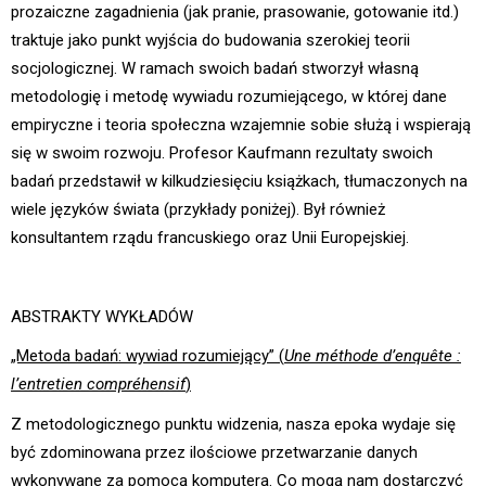
prozaiczne zagadnienia (jak pranie, prasowanie, gotowanie itd.)
traktuje jako punkt wyjścia do budowania szerokiej teorii
socjologicznej. W ramach swoich badań stworzył własną
metodologię i metodę wywiadu rozumiejącego, w której dane
empiryczne i teoria społeczna wzajemnie sobie służą i wspierają
się w swoim rozwoju. Profesor Kaufmann rezultaty swoich
badań przedstawił w kilkudziesięciu książkach, tłumaczonych na
wiele języków świata (przykłady poniżej). Był również
konsultantem rządu francuskiego oraz Unii Europejskiej.
ABSTRAKTY WYKŁADÓW
„Metoda badań: wywiad rozumiejący” (
Une méthode d’enquête :
l’entretien compréhensif
)
Z metodologicznego punktu widzenia, nasza epoka wydaje się
być zdominowana przez ilościowe przetwarzanie danych
wykonywane za pomocą komputera. Co mogą nam dostarczyć