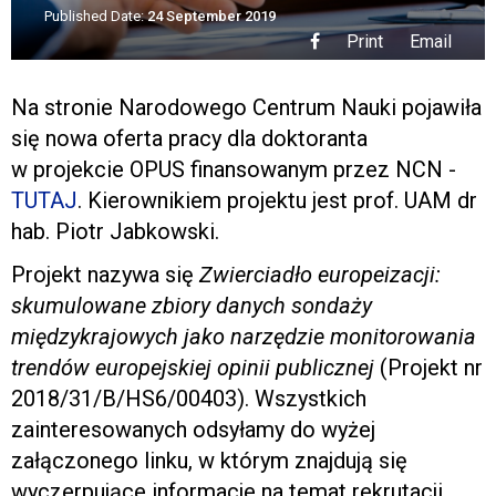
Published Date:
24 September 2019
Print
Email
Na stronie Narodowego Centrum Nauki pojawiła
się nowa oferta pracy dla doktoranta
w projekcie OPUS finansowanym przez NCN -
TUTAJ
. Kierownikiem projektu jest prof. UAM dr
hab. Piotr Jabkowski.
Projekt nazywa się
Zwierciadło europeizacji:
skumulowane zbiory danych sondaży
międzykrajowych jako
narzędzie monitorowania
trendów europejskiej opinii publicznej
(Projekt nr
2018/31/B/HS6/00403). Wszystkich
zainteresowanych odsyłamy do wyżej
załączonego linku, w którym znajdują się
wyczerpujące informacje na temat rekrutacji.