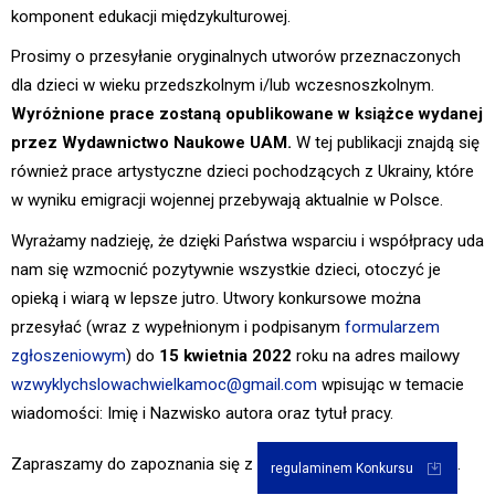
komponent edukacji międzykulturowej.
Prosimy o przesyłanie oryginalnych utworów przeznaczonych
dla dzieci w wieku przedszkolnym i/lub wczesnoszkolnym.
Wyróżnione prace zostaną opublikowane w książce wydanej
przez Wydawnictwo Naukowe UAM.
W tej publikacji znajdą się
również prace artystyczne dzieci pochodzących z Ukrainy, które
w wyniku emigracji wojennej przebywają aktualnie w Polsce.
Wyrażamy nadzieję, że dzięki Państwa wsparciu i współpracy uda
nam się wzmocnić pozytywnie wszystkie dzieci, otoczyć je
opieką i wiarą w lepsze jutro. Utwory konkursowe można
przesyłać (wraz z wypełnionym i podpisanym
formularzem
zgłoszeniowym
) do
15 kwietnia 2022
roku na adres mailowy
wzwyklychslowachwielkamoc@gmail.com
wpisując w temacie
wiadomości: Imię i Nazwisko autora oraz tytuł pracy.
Zapraszamy do zapoznania się z
.
regulaminem Konkursu