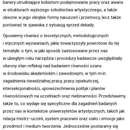
bariery utrudniające kobietom podejmowanie pracy oraz awans
w strukturach wyższego szkolnictwa artystycznego, a także
obecne w jego obrębie formy naruszeń i przemocy, lecz także
porównać te zjawiska z sytuacją sprzed dekady.
Opowiemy również o teoretycznych, metodologicznych
i etycznych wyzwaniach, jakie towarzyszyły powrotowi do tej
tematyki: o tym, w jaki sposób zastosowane przez nas
w ubiegłym roku narzędzia i procedury badawcze uwzględniały
obecny stan refleksji nad badaniem równości szans
w środowisku akademickim i zawodowym, w tym m.in.
zagadnienia niewidzialnej pracy, pracy opiekuńczej,
intersekcjonalności, upowszechnienia polityk i planów
równościowych na uczelniach oraz niebinarności. Przedstawimy
także to, co wydaje się specyficzne dla zagadnień badanych
przez nas w kontekście uniwersytetów artystycznych, takich jak
relacja mistrz–uczeń, system pracowni oraz ciało i emocje jako
przedmiot i medium tworzenia. Jednocześnie postaramy się