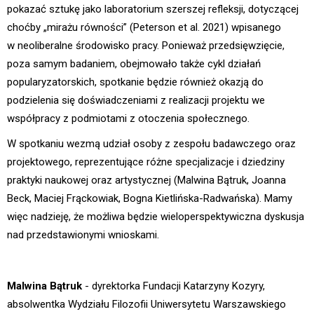
pokazać sztukę jako laboratorium szerszej refleksji, dotyczącej
choćby „mirażu równości” (Peterson et al. 2021) wpisanego
w neoliberalne środowisko pracy. Ponieważ przedsięwzięcie,
poza samym badaniem, obejmowało także cykl działań
popularyzatorskich, spotkanie będzie również okazją do
podzielenia się doświadczeniami z realizacji projektu we
współpracy z podmiotami z otoczenia społecznego.
W spotkaniu wezmą udział osoby z zespołu badawczego oraz
projektowego, reprezentujące różne specjalizacje i dziedziny
praktyki naukowej oraz artystycznej (Malwina Bątruk, Joanna
Beck, Maciej Frąckowiak, Bogna Kietlińska-Radwańska). Mamy
więc nadzieję, że możliwa będzie wieloperspektywiczna dyskusja
nad przedstawionymi wnioskami.
Malwina Bątruk
- dyrektorka Fundacji Katarzyny Kozyry,
absolwentka Wydziału Filozofii Uniwersytetu Warszawskiego