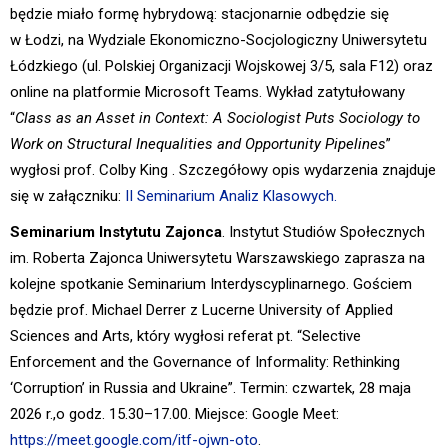
będzie miało formę hybrydową: stacjonarnie odbędzie się
w Łodzi, na Wydziale Ekonomiczno-Socjologiczny Uniwersytetu
Łódzkiego (ul. Polskiej Organizacji Wojskowej 3/5, sala F12) oraz
online na platformie Microsoft Teams. Wykład zatytułowany
“
Class as an Asset in Context: A Sociologist Puts Sociology to
Work on Structural Inequalities and Opportunity Pipelines
”
wygłosi prof. Colby King . Szczegółowy opis wydarzenia znajduje
się w załączniku:
II Seminarium Analiz Klasowych.
Seminarium Instytutu Zajonca
.
Instytut Studiów Społecznych
im. Roberta Zajonca Uniwersytetu Warszawskiego zaprasza na
kolejne spotkanie Seminarium Interdyscyplinarnego. Gościem
będzie prof. Michael Derrer z Lucerne University of Applied
Sciences and Arts, który wygłosi referat pt. “Selective
Enforcement and the Governance of Informality: Rethinking
‘Corruption’ in Russia and Ukraine”. Termin: czwartek, 28 maja
2026 r.,o godz. 15.30–17.00. Miejsce: Google Meet:
https://meet.google.com/itf-ojwn-oto
.