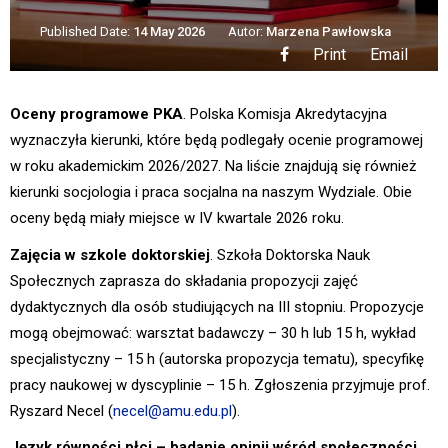
Published Date:
14 May 2026
Autor:
Marzena Pawłowska
Print
Email
Oceny programowe PKA
. Polska Komisja Akredytacyjna
wyznaczyła kierunki, które będą podlegały ocenie programowej
w roku akademickim 2026/2027. Na liście znajdują się również
kierunki socjologia i praca socjalna na naszym Wydziale. Obie
oceny będą miały miejsce w IV kwartale 2026 roku.
Zajęcia w szkole doktorskiej
. Szkoła Doktorska Nauk
Społecznych zaprasza do składania propozycji zajęć
dydaktycznych dla osób studiujących na III stopniu. Propozycje
mogą obejmować: warsztat badawczy – 30 h lub 15 h, wykład
specjalistyczny – 15 h (autorska propozycja tematu), specyfikę
pracy naukowej w dyscyplinie – 15 h. Zgłoszenia przyjmuje prof.
Ryszard Necel (
necel@amu.edu.pl
).
Język równości płci – badanie opinii wśród społeczności