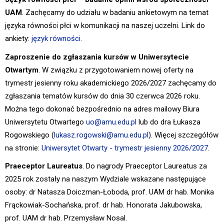
UAM
. Zachęcamy do udziału w badaniu ankietowym na temat
języka równości płci w komunikacji na naszej uczelni. Link do
ankiety:
język równości
.
Zaproszenie do zgłaszania kursów w Uniwersytecie
Otwartym
. W związku z przygotowaniem nowej oferty na
trymestr jesienny roku akademickiego 2026/2027 zachęcamy do
zgłaszania tematów kursów do dnia 30 czerwca 2026 roku.
Można tego dokonać bezpośrednio na adres mailowy Biura
Uniwersytetu Otwartego
uo@amu.edu.pl
lub do dra Łukasza
Rogowskiego (
lukasz.rogowski@amu.edu.pl
). Więcej szczegółów
na stronie:
Uniwersytet Otwarty - trymestr jesienny 2026/2027
.
Praeceptor Laureatus
. Do nagrody Praeceptor Laureatus za
2025 rok zostały na naszym Wydziale wskazane następujące
osoby: dr Natasza Doiczman-Łoboda, prof. UAM dr hab. Monika
Frąckowiak-Sochańska, prof. dr hab. Honorata Jakubowska,
prof. UAM dr hab. Przemysław Nosal.